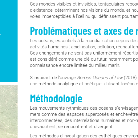
Ces mondes visibles et invisibles, tentaculaires repo
collectives in situ dans les ports de Saint-Nazaire,
d’existence, déterminent nos visions du monde, et nous
(déambulations, visites, rencontres, prises de sons
voies imperceptibles à l’œil nu qui définissent pourt
nous » et « Décoloniser l’océan ». Ces observatio
d’attention au réel et au vivant (« L’observatoire d
Problématiques et axes de 
les activités portuaires "avec Elvia Teosky, la situ
t
développement, présentation de l'activité économiq
Les océans, essentiels à la mondialisation depuis des
ISEMAR) et l’analyse de l’histoire géopolitique ma
activités humaines : acidification, pollution, réchauf
d’histoire de Nantes, mémorial de l’abolition de l
Ces changements ne sont pas uniformément répartis 
Lorient), les commerces et les échanges, les conflit
est considéré comme une clé du futur, notamment pour
diplomaties à opérer.
connaissance encore limitée du milieu marin.
En février et mars 2025, les workshops d’Elvia Teos
des processus de travail de ces artistes et de leu
S'inspirant de l’ouvrage
Across Oceans of Law
(2018) 
vulnérabilité physique et cognitive à laquelle nous
une méthode analytique et poétique, utilisant l’océa
flore) et à laquelle nous sommes exposé.e.s, ainsi 
le capitalisme extractiviste et colonial a exercé s
Méthodologie
aussi au présent car ils sont aujourd’hui considéré
avril, des vidéos des étudiant·es seront montrées 
Les mouvements rythmiques des océans s'envisagent
étudiant.·es de master poursuivront leurs projets à
mers comme des espaces superposés et enchevêtré
En octobre 2025, deux journées d’étude ouvertes à
interconnectées, des interrelations humaines et non-
approfondir nos perspectives.
chevauchent, se rencontrent et divergent.
Les méthodes d’investigation des esthétiques enviro