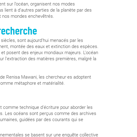
sent sur l’océan, organisent nos modes
 de Nantes et de Lorient, utilisant divers modes opératoires
 lient à d’autres parties de la planète par des
, d’images) autour de deux axes de travail « L’océan en
ant nos mondes enchevêtrés.
ns ont permis de développer la réflexivité de nos modes
u plancton » à Lorient, " les organismes marins affectés par
recherche
ation de la pêche avec Alain Le Sann du collectif « Pêche et
ue du port et des nouvelles énergies, par Paul Tourret,
 siècles, sont aujourd’hui menacés par les
ritime depuis le XIVeme siècle et de ses récits (musée
fement, montée des eaux et extinction des espèces.
’esclavage de Nantes, musée de la compagnie des Indes à
et posent des enjeux mondiaux majeurs. L'océan
s d’intérêts, ainsi que les zones litigieuses et les
 l'extraction des matières premières, malgré la
ky et de Nicolas Pirus, qui se sont ouverts sur un partage
rs champs de recherche, ont invité à mieux considérer la
de Renisa Mawani, les chercheur·es adoptent
 exposons les écosystèmes aquatiques (l’eau, la faune et la
n comme métaphore et matérialité.
que de renforcer la conscience collective de la violence que
ur les océans (et leurs populations) historiquement mais
s par certains comme la dernière frontière à exploiter. En
au Festival de films Zones Portuaires à Saint-Nazaire. Les
 comme technique d’écriture pour aborder les
 Salvadore de Bahia (Brésil) et à Lisbonne (Portugal) en mai.
s. Les océans sont perçus comme des archives
 l’ensemble des étudiant.e.s de l’école mèneront à
humaines, guidées par des courants qui se
nnementales se basent sur une enquête collective