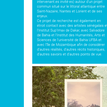
intervenant.es invité·es) autour d’un projet
commun situé sur le littoral atlantique entre
Saint-Nazaire, Nantes et Lorient et de ses
enjeux.
Ce projet de recherche est également en
étroit contact avec des artistes sénégalais e
l’Institut Sup’Imax de Dakar, avec Salvadore
de Bahia et l'Institut des Humanités, Arts et
Sciences de l'université de Bahia UFBA et
avec l’île de Mozambique afin de considérer
d’autres réalités, d’autres récits historiques,
d’autres savoirs et d’autres points de vue.