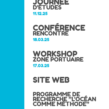
JOURNÉE
D'ÉTUDES
11.12.25
CONFÉRENCE
RENCONTRE
18.03.25
WORKSHOP
ZONE PORTUAIRE
17.03.25
SITE WEB
PROGRAMME DE
RECHERCHE ’’L'OCÉAN
COMME MÉTHODE’’