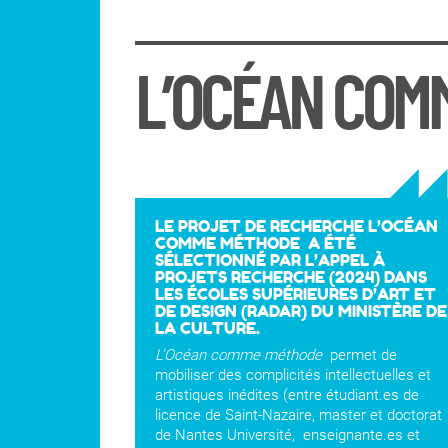
L’OCÉAN COM
LE PROJET DE RECHERCHE L’OCÉAN
COMME MÉTHODE A ÉTÉ
SÉLECTIONNÉ PAR L’APPEL À
PROJETS RECHERCHE (2024) DANS
LES ÉCOLES SUPÉRIEURES D’ART ET
DE DESIGN (RADAR) DU MINISTÈRE DE
LA CULTURE.
L’Océan comme méthode
permet de
mobiliser des complicités intellectuelles et
artistiques inédites (entre étudiant.es de
licence de Saint-Nazaire, master et doctorat
de Nantes Université, enseignante.es et