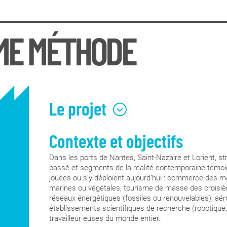
ME MÉTHODE
Le projet
Contexte et objectifs
À l’heure de ce qui est appelé le “tournant océani
déploie en approches variées nous permettant de 
Dans les ports de Nantes, Saint-Nazaire et Lorient, str
En s'inspirant de l’ouvrage Across Oceans of Law(
passé et segments de la réalité contemporaine témoign
adoptée nous permet de penser l’océan comme maté
jouées ou s’y déploient aujourd’hui : commerce des 
comme des interrelations humaines et non-humain
marines ou végétales, tourisme de masse des croisièr
des pratiques, des imaginaires et des fictions, de
réseaux énergétiques (fossiles ou renouvelables), aéro
mouvements rythmiques qui se chevauchent, se ren
établissements scientifiques de recherche (robotique, 
Depuis novembre 2024, les cours et les méthodes d
travailleur·euses du monde entier.
licence et de master des deux sites des Beaux-Art