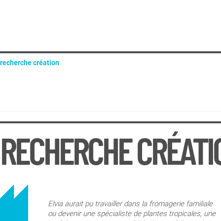
 recherche création
mme méthode
 le paysage
tique internationale : arts, sociétés et mutations contemporaines
 troubles épistémologiques
 RECHERCHE CRÉATI
Elvia aurait pu travailler dans la fromagerie familiale
ou devenir une spécialiste de plantes tropicales, une