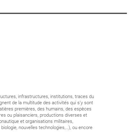
que”, le projet de recherche « L’océan comme méthode » se
repenser notre rapport aux espaces marins.
uctures, infrastructures, institutions, traces du
2018) de Renisa Mawani, la méthode analytique et artistique
ent de la multitude des activités qui s’y sont
rialité, agentivité et métaphore. Les océans sont perçus
matières premières, des humains, des espèces
es, des espaces superposés et enchevêtrés, définis par
es ou plaisanciers, productions diverses et
s archives interconnectées, guidés par des courants et
nautique et organisations militaires,
contrent et divergent.
biologie, nouvelles technologies,…), ou encore
’investigation partagées par une trentaine d’étudiants de
s Nantes Saint-Nazaire, ont conduit à des enquêtes