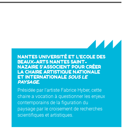
NANTES UNIVERSITÉ ET L’ECOLE DES
BEAUX-ARTS NANTES SAINT-
NAZAIRE S’ASSOCIENT POUR CRÉER
LA CHAIRE ARTISTIQUE NATIONALE
ET INTERNATIONALE
SOUS LE
PAYSAGE
.
Présidée par l’artiste Fabrice Hyber, cette
chaire a vocation à questionner les enjeux
contemporains de la figuration du
paysage par le croisement de recherches
scientifiques et artistiques.