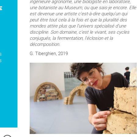
ingénieure agronome, une biologiste en laboratoire,
une botaniste au Museum, ou que sais-je encore. Elle
E
est devenue une artiste c'est-à-dire quelqu'un qui
peut être tout cela à la fois et que la pluralité des
mondes attire plus que l'univers spécialisé d'une
discipline. Son domaine, c'est le vivant, ses cycles
conjugués, la fermentation, l'éclosion et la
décomposition.
G. Tiberghien, 2019
s
s