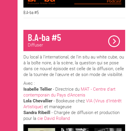
B.A-ba #5
B.A-ba #5
Diffuser
Du local à l'international, de l'in situ au white cube, ou
à la boîte noire, à la scène, la question qui se pose
dans ce nouvel épisode est celle de la diffusion, celle
de la tournée de l'œuvre et de son mode de visibilité.
Avec :
Isabelle Tellier
- Directrice du
MAT - Centre d'art
contemporain du Pays d'Ancenis
Lola Chevallier
- Bookeuse chez
VIA (Virus d'Intérêt
Artistique)
et manageuse
Sandra Ribeill
- Chargée de diffusion et production
pour la
cie David Rolland