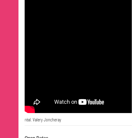
OPEN SCHOOL
Actualités / Agenda
Lieux
Expositions
Événements
Ressources
Artothèque de Nantes
Les Alumni·ae
CONTACTS
réal. Valery Joncheray