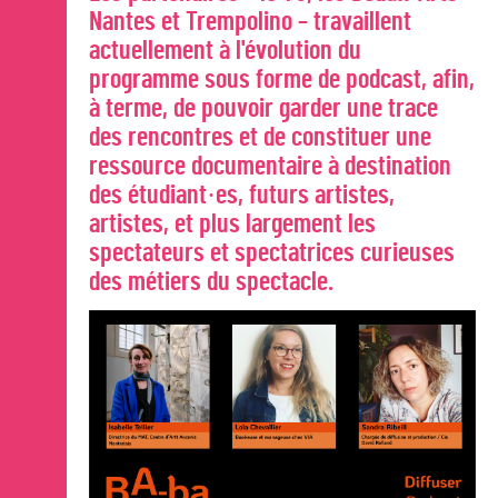
Nantes et Trempolino – travaillent
actuellement à l'évolution du
programme sous forme de podcast, afin,
à terme, de pouvoir garder une trace
des rencontres et de constituer une
ressource documentaire à destination
des étudiant·es, futurs artistes,
artistes, et plus largement les
spectateurs et spectatrices curieuses
des métiers du spectacle.