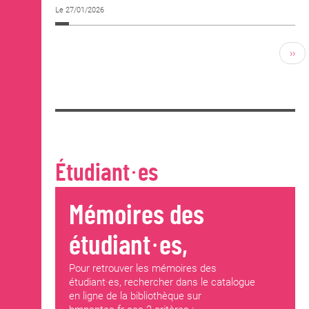
Le 27/01/2026
››
Étudiant·es
Mémoires des
étudiant·es,
Pour retrouver les mémoires des
étudiant·es, rechercher dans le catalogue
en ligne de la bibliothèque sur