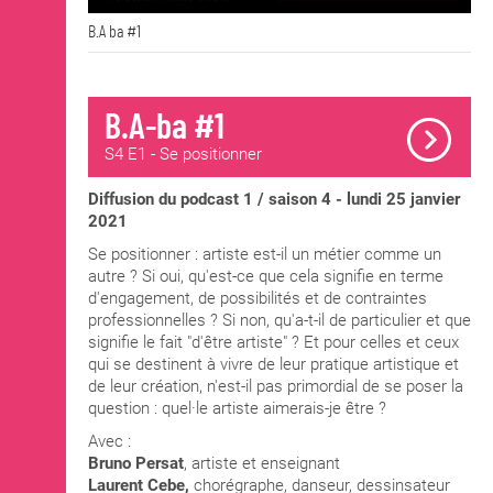
B.A ba #1
B.A-ba #1
S4 E1 - Se positionner
Diffusion du podcast 1 / saison 4 - lundi 25 janvier
2021
Se positionner : artiste est-il un métier comme un
autre ? Si oui, qu'est-ce que cela signifie en terme
d'engagement, de possibilités et de contraintes
professionnelles ? Si non, qu'a-t-il de particulier et que
signifie le fait "d'être artiste" ? Et pour celles et ceux
qui se destinent à vivre de leur pratique artistique et
de leur création, n'est-il pas primordial de se poser la
question : quel·le artiste aimerais-je être ?
Avec :
Bruno Persat
, artiste et enseignant
Laurent Cebe,
chorégraphe, danseur, dessinsateur