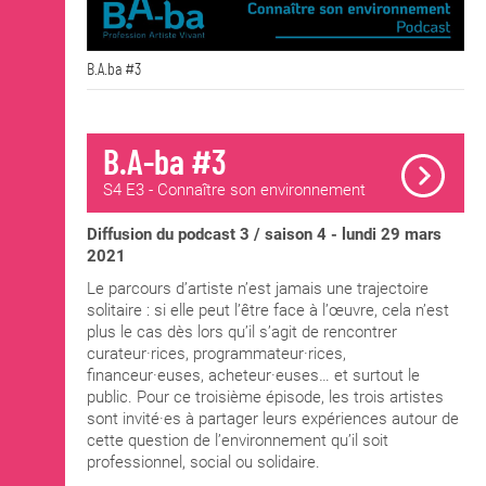
B.A.ba #3
B.A-ba #3
S4 E3 - Connaître son environnement
Diffusion du podcast 3 / saison 4 - lundi 29 mars
2021
Le parcours d’artiste n’est jamais une trajectoire
solitaire : si elle peut l’être face à l’œuvre, cela n’est
plus le cas dès lors qu’il s’agit de rencontrer
curateur·rices, programmateur·rices,
financeur·euses, acheteur·euses… et surtout le
public. Pour ce troisième épisode, les trois artistes
sont invité·es à partager leurs expériences autour de
cette question de l’environnement qu’il soit
professionnel, social ou solidaire.