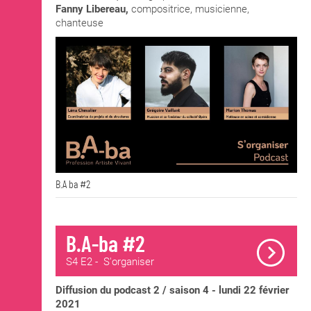
Fanny Libereau,
compositrice, musicienne,
chanteuse
B.A ba #2
B.A-ba #2
S4 E2 - S'organiser
Diffusion du podcast 2 / saison 4 - lundi 22 février
2021