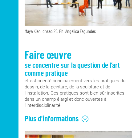
fiction narrative, des possibles du montage, du
collage, de la reprise, du détournement et des
faux raccords.
Ce parcours donne aux étudiant·es les moyens
Maya Kiehl dnsep 25, Ph. Angelica Fagundes
pratiques et théoriques de réalisation de leurs
projets singuliers. Les étudiant·es analysent et
engagent des gestes constructifs et réflexifs
en vidéo, peinture, photographie, dessin,
Faire œuvre
sculpture-installation et tout autres moyens. Ils
interrogent la présence de ces formes entre
se concentre sur la question de l’art
dispositif(s) et projection(s).
comme pratique
Équipe enseignante : Claire Maugeais
et est orienté principalement vers les pratiques du
coordination, Théodora Barat, Damien
dessin, de la peinture, de la sculpture et de
Cadio, Georges-Albert Kisfaludi, Christophe
l’installation. Ces pratiques sont bien sûr inscrites
Atabekian, Véronique Giroud et Véronique
dans un champ élargi et donc ouvertes à
Terrier-Hermann
l'interdisciplinarité.
Plus d'informations