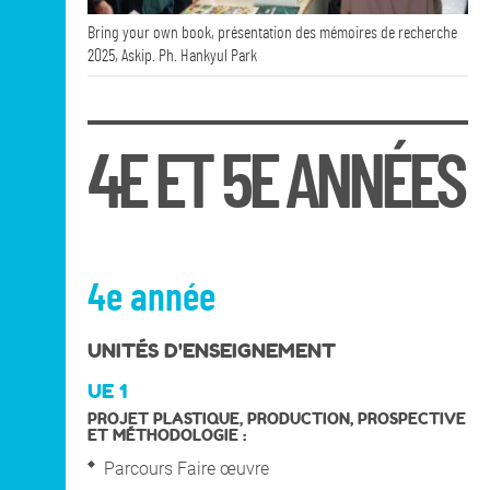
entre vérité et fiction, aux processus de
diffusion et de dissémination, aux instances de
Bring your own book, présentation des mémoires de recherche
domination propres aux langages et à
2025, Askip. Ph. Hankyul Park
l’irréductible liberté des écritures et des formes
expérimentales.
Équipe enseignante : Marion Daniel, Xie Lei,
Luc Barbier et Thierry Froger (coordination)
4E ET 5E ANNÉES
4e année
UNITÉS D'ENSEIGNEMENT
UE 1
PROJET PLASTIQUE, PRODUCTION, PROSPECTIVE
ET MÉTHODOLOGIE :
Parcours Faire œuvre