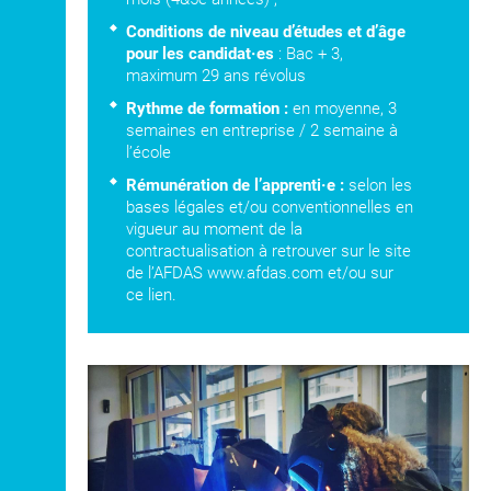
Conditions de niveau d’études et d’âge
pour les candidat·es
: Bac + 3,
maximum 29 ans révolus
Rythme de formation :
en moyenne, 3
semaines en entreprise / 2 semaine à
l’école
Rémunération de l’apprenti·e :
selon les
bases légales et/ou conventionnelles en
vigueur au moment de la
contractualisation à retrouver sur le site
de l’AFDAS
www.afdas.com
et/ou
sur
ce lien.