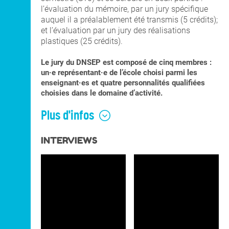
l’évaluation du mémoire, par un jury spécifique
auquel il a préalablement été transmis (5 crédits);
et l’évaluation par un jury des réalisations
plastiques (25 crédits).
Le jury du DNSEP est composé de cinq membres :
un·e représentant·e de l’école choisi parmi les
enseignant·es et quatre personnalités qualifiées
choisies dans le domaine d’activité.
Plus d'infos
INTERVIEWS
LE JURY
Le jury spécifique du mémoire dont l’un des
deux membres est titulaire d’un doctorat se
compose d'un·e enseignant·e représentant de
l’école et d’une des quatre personnalités
qualifiées, artiste ou théoricien·ne.Le·a
président·e est désigné·e par la directrice de
l’école parmi les quatre personnalités
qualifiées.