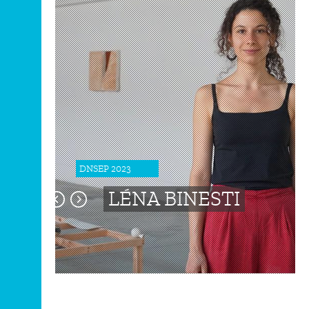
DNA Art mention
Co-Diplôme Nantes
Territoires, Paysages,
Université
Espaces Publics
Recherche
INTERNATIONAL
COURS PUBLICS
DNSEP 2023
LÉNA BINESTI
OPEN SCHOOL
CONTACTS