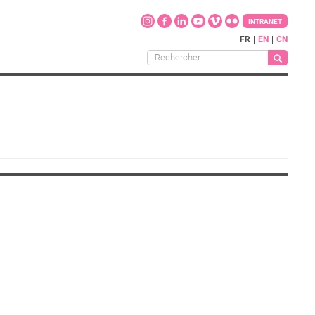
INTRANET
FR
EN
CN