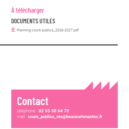
À télécharger
DOCUMENTS UTILES
Planning cours publics_2026-2027.pdf
Contact
téléphone :
02 55 58 64 78
mail :
cours_publics_nte@beauxartsnantes.fr