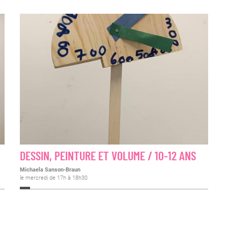
DESSIN, PEINTURE ET VOLUME / 10-12 ANS
Michaela Sanson-Braun
le mercredi de 17h à 18h30