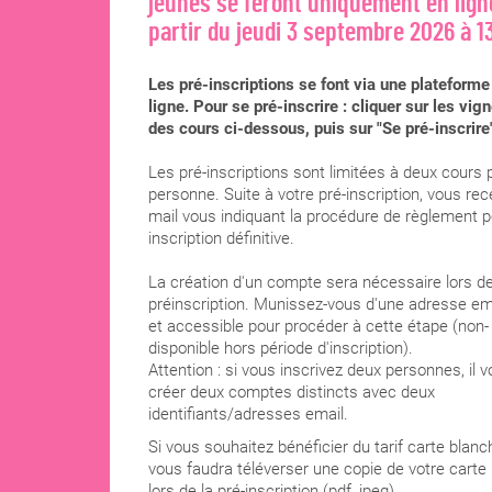
jeunes se feront uniquement en lign
partir du jeudi 3 septembre 2026 à 1
Les pré-inscriptions se font via une plateforme
ligne. Pour se pré-inscrire : cliquer sur les vig
des cours ci-dessous, puis sur "Se pré-inscrire
Les pré-inscriptions sont limitées à deux cours 
personne. Suite à votre pré-inscription, vous re
mail vous indiquant la procédure de règlement p
inscription définitive.
La création d'un compte sera nécessaire lors de
préinscription. Munissez-vous d'une adresse ema
et accessible pour procéder à cette étape (non-
disponible hors période d'inscription).
Attention : si vous inscrivez deux personnes, il v
créer deux comptes distincts avec deux
identifiants/adresses email.
Si vous souhaitez bénéficier du tarif carte blanch
vous faudra téléverser une copie de votre carte
lors de la pré-inscription (pdf, jpeg).