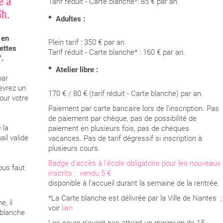
e à
Tarif réduit - Carte blanche*: 85 € par an.
3h.
Adultes :
 en
Plein tarif : 350 € par an.
nettes
Tarif réduit - Carte blanche* : 160 € par an.
".
Atelier libre :
par
cevrez un
170 € / 80 € (tarif réduit - Carte blanche) par an.
our votre
Paiement par carte bancaire lors de l'inscription. Pas
de paiement par chèque, pas de possibilité de
 la
paiement en plusieurs fois, pas de chèques
il valide
vacances. Pas de tarif dégressif si inscription à
plusieurs cours.
Badge d'accès à l'école obligatoire pour les nouveaux
ous faut
inscrits : vendu 5 €
disponible à l'accueil durant la semaine de la rentrée.
*La Carte blanche est délivrée par la Ville de Nantes :
e, il
voir
lien
 blanche
Les cours n’ayant pas atteint un minimum de 15