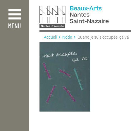
Aller
au
contenu
principal
MENU
Accueil
Node
Quand je suis occupée, ça va