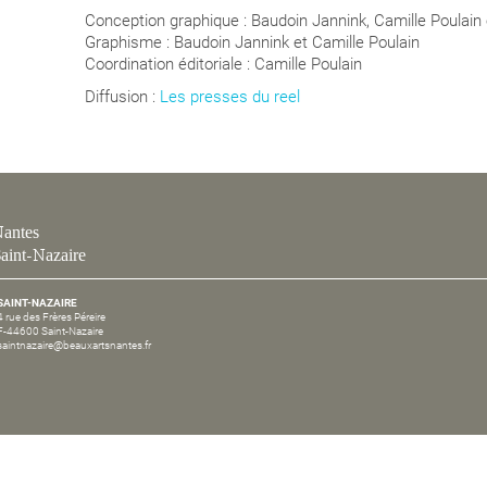
Conception graphique : Baudoin Jannink, Camille Poulain
Graphisme : Baudoin Jannink et Camille Poulain
Coordination éditoriale : Camille Poulain
Diffusion :
Les presses du reel
antes
aint-Nazaire
SAINT-NAZAIRE
4 rue des Frères Péreire
F-44600 Saint-Nazaire
saintnazaire@beauxartsnantes.fr