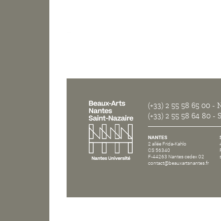
(+33) 2 55 58 65 00
- N
(+33) 2 55 58 64 80
- S
NANTES
2 allée Frida-Kahlo
CS 56340
F-44263 Nantes cedex 02
contact@beauxartsnantes.fr