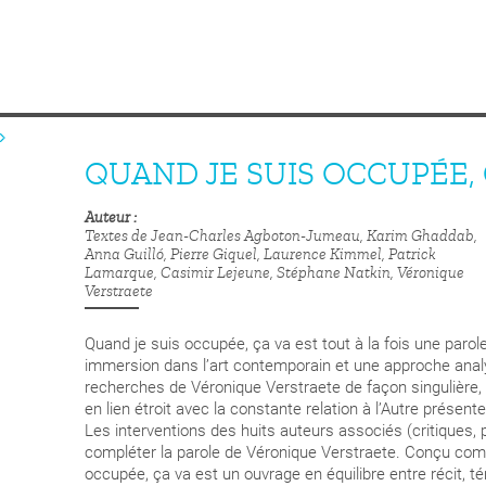
QUAND JE SUIS OCCUPÉE, 
Auteur
Textes de Jean-Charles Agboton-Jumeau, Karim Ghaddab,
Anna Guilló, Pierre Giquel, Laurence Kimmel, Patrick
Lamarque, Casimir Lejeune, Stéphane Natkin, Véronique
Verstraete
Quand je suis occupée, ça va est tout à la fois une parole 
immersion dans l’art contemporain et une approche analyt
recherches de Véronique Verstraete de façon singulière, 
en lien étroit avec la constante relation à l’Autre présen
Les interventions des huits auteurs associés (critiques, 
compléter la parole de Véronique Verstraete. Conçu comme
occupée, ça va est un ouvrage en équilibre entre récit, t