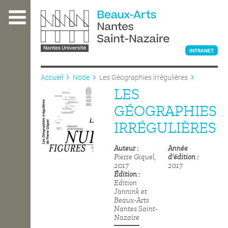
Aller
au
contenu
principal
INTRANET
Accueil
Node
Les Géographies irrégulières
LES
L'ÉCOLE
GÉOGRAPHIES
IRRÉGULIÈRES
ENSEIGNEMENT
Auteur
Année
Pierre Giquel,
d'édition
2017
2017
INTERNATIONAL
Édition
Edition
Jannink et
Beaux-Arts
COURS PUBLICS
Nantes Saint-
Nazaire