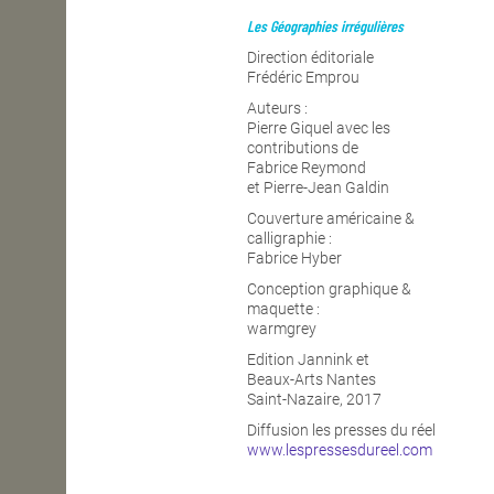
Les Géographies irrégulières
OPEN SCHOOL
Direction éditoriale
Frédéric Emprou
Auteurs :
CONTACTS
Pierre Giquel avec les
contributions de
Fabrice Reymond
et Pierre-Jean Galdin
Couverture américaine &
calligraphie :
Fabrice Hyber
Conception graphique &
maquette :
warmgrey
Edition Jannink et
Beaux-Arts Nantes
Saint-Nazaire, 2017
Diffusion les presses du réel
www.lespressesdureel.com