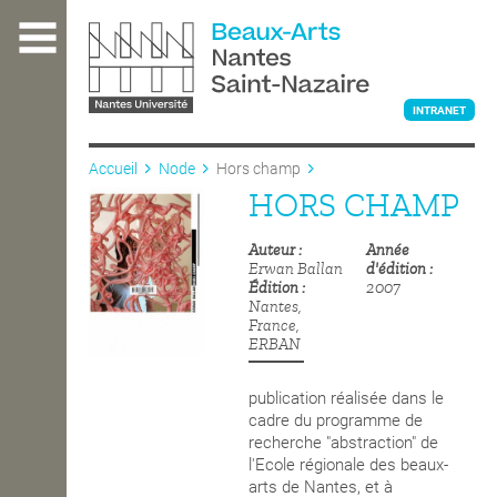
Aller
au
contenu
principal
INTRANET
Accueil
Node
Hors champ
HORS CHAMP
L'ÉCOLE
Auteur
Année
Erwan Ballan
d'édition
ENSEIGNEMENT
Édition
2007
Nantes,
France,
ERBAN
INTERNATIONAL
publication réalisée dans le
cadre du programme de
recherche "abstraction" de
COURS PUBLICS
l'Ecole régionale des beaux-
arts de Nantes, et à