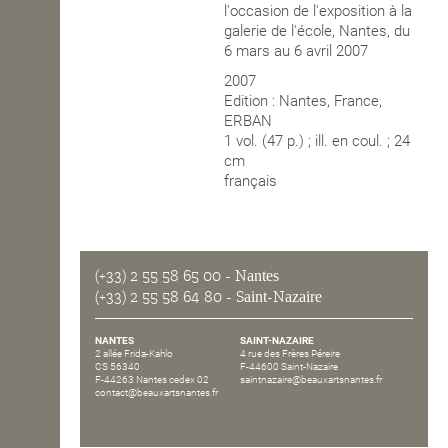
l'occasion de l'exposition à la
galerie de l'école, Nantes, du
OPEN SCHOOL
6 mars au 6 avril 2007
2007
Edition : Nantes, France,
CONTACTS
ERBAN
1 vol. (47 p.) ; ill. en coul. ; 24
cm
français
(+33) 2 55 58 65 00
- Nantes
(+33) 2 55 58 64 80
- Saint-Nazaire
NANTES
SAINT-NAZAIRE
2 allée Frida-Kahlo
4 rue des Frères Péreire
CS 56340
F-44600 Saint-Nazaire
F-44263 Nantes cedex 02
saintnazaire@beauxartsnantes.fr
contact@beauxartsnantes.fr