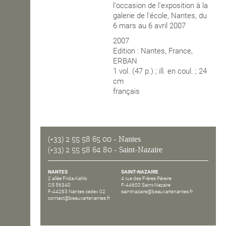
l'occasion de l'exposition à la
galerie de l'école, Nantes, du
OPEN SCHOOL
6 mars au 6 avril 2007
2007
Edition : Nantes, France,
CONTACTS
ERBAN
1 vol. (47 p.) ; ill. en coul. ; 24
cm
français
(+33) 2 55 58 65 00
- Nantes
(+33) 2 55 58 64 80
- Saint-Nazaire
NANTES
SAINT-NAZAIRE
2 allée Frida-Kahlo
4 rue des Frères Péreire
CS 56340
F-44600 Saint-Nazaire
F-44263 Nantes cedex 02
saintnazaire@beauxartsnantes.fr
contact@beauxartsnantes.fr