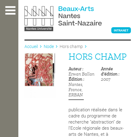
Aller
au
contenu
principal
INTRANET
Accueil
Node
Hors champ
HORS CHAMP
L'ÉCOLE
Auteur
Année
Erwan Ballan
d'édition
ENSEIGNEMENT
Édition
2007
Nantes,
France,
ERBAN
INTERNATIONAL
publication réalisée dans le
cadre du programme de
recherche "abstraction" de
COURS PUBLICS
l'Ecole régionale des beaux-
arts de Nantes, et à