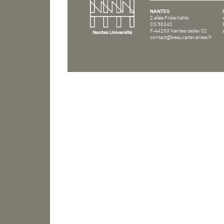
NANTES
2 allée Frida-Kahlo
CS 56340
F-44263 Nantes cedex 02
contact@beauxartsnantes.fr