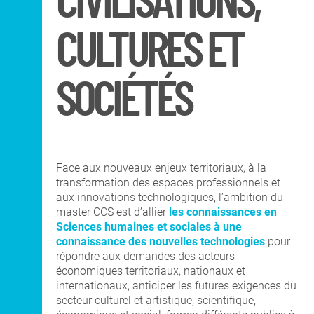
CIVILISATIONS,
DNA Art mention
Co-Diplôme Nantes
Territoires, Paysages,
Université
Espaces Publics
CULTURES ET
Recherche
SOCIÉTÉS
INTERNATIONAL
COURS PUBLICS
Face aux nouveaux enjeux territoriaux, à la
transformation des espaces professionnels et
aux innovations technologiques, l’ambition du
OPEN SCHOOL
master CCS est d’allier
les connaissances en
Sciences humaines et sociales à une
connaissance des nouvelles technologies
pour
CONTACTS
répondre aux demandes des acteurs
économiques territoriaux, nationaux et
internationaux, anticiper les futures exigences du
secteur culturel et artistique, scientifique,