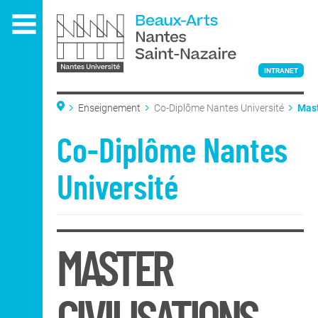
Aller
au
contenu
principal
INTRANET
Enseignement
Co-Diplôme Nantes Université
Mast
Prép
L'ÉCOLE
Co-Diplôme Nantes
Université
ENSEIGNEMENT
MASTER
Admissions
Admissions
DNA Art
Classe préparatoire
nationale
DNSEP Art