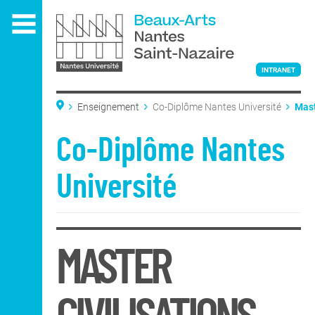
Aller
au
contenu
principal
INTRANET
Enseignement
Co-Diplôme Nantes Université
Mast
Prép
L'ÉCOLE
Co-Diplôme Nantes
Université
ENSEIGNEMENT
MASTER
Admissions
Admissions
DNA Art
Classe préparatoire
nationale
DNSEP Art