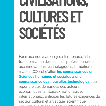
CIVILISATIONS,
DNA Art mention
Co-Diplôme Nantes
Territoires, Paysages,
Université
Espaces Publics
CULTURES ET
Recherche
SOCIÉTÉS
INTERNATIONAL
COURS PUBLICS
Face aux nouveaux enjeux territoriaux, à la
transformation des espaces professionnels et
aux innovations technologiques, l’ambition du
OPEN SCHOOL
master CCS est d’allier
les connaissances en
Sciences humaines et sociales à une
connaissance des nouvelles technologies
pour
CONTACTS
répondre aux demandes des acteurs
économiques territoriaux, nationaux et
internationaux, anticiper les futures exigences du
secteur culturel et artistique, scientifique,