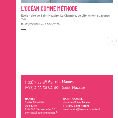
L'OCÉAN COMME MÉTHODE
École - site de Saint-Nazaire, La Chambre, Le Life, cinéma Jacques
Tati
Du 05/05/2026 au 12/05/2026
››
(+33) 2 55 58 65 00
- Nantes
(+33) 2 55 58 64 80
- Saint-Nazaire
NANTES
SAINT-NAZAIRE
2 allée Frida-Kahlo
4 rue des Frères Péreire
CS 56340
F-44600 Saint-Nazaire
F-44263 Nantes cedex 02
saintnazaire@beauxartsnantes.fr
contact@beauxartsnantes.fr