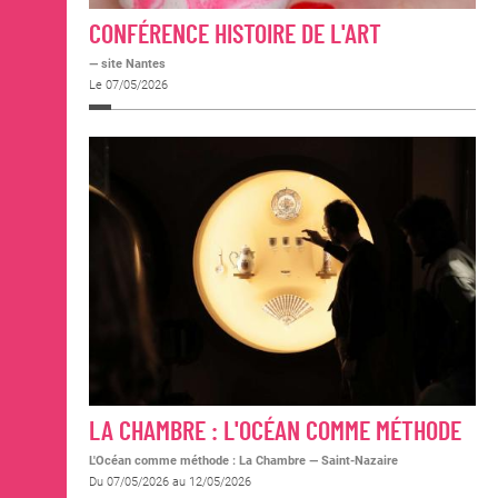
CONFÉRENCE HISTOIRE DE L'ART
— site Nantes
Le 07/05/2026
LA CHAMBRE : L'OCÉAN COMME MÉTHODE
L'Océan comme méthode : La Chambre
—
Saint-Nazaire
Du 07/05/2026 au 12/05/2026