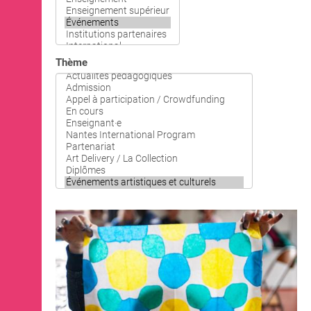
OPEN SCHOOL
Actualités / Agenda
Thème
Lieux
Expositions
Événements
Ressources
Artothèque de Nantes
Les Alumni·ae
CONTACTS