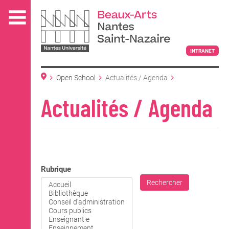
Aller
au
contenu
principal
INTRANET
Open School
Actualités / Agenda
L'ÉCOLE
Actualités / Agenda
ENSEIGNEMENT
Rubrique
INTERNATIONAL
Rechercher
COURS PUBLICS