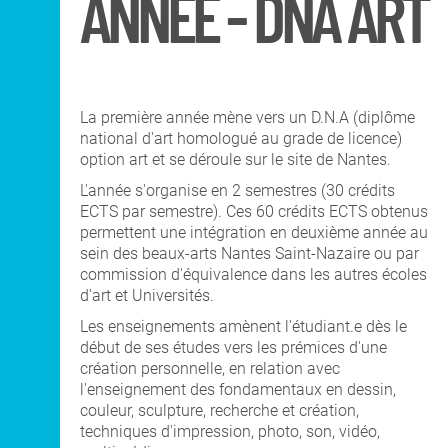
ANNÉE - DNA ART
DNA Art mention
Co-Diplôme Nantes
Territoires, Paysages,
Université
Espaces Publics
Recherche
La première année mène vers un D.N.A (diplôme
INTERNATIONAL
national d'art homologué au grade de licence)
option art et se déroule sur le site de Nantes.
L'année s'organise en 2 semestres (30 crédits
COURS PUBLICS
ECTS par semestre). Ces 60 crédits ECTS obtenus
permettent une intégration en deuxième année au
sein des beaux-arts Nantes Saint-Nazaire ou par
commission d'équivalence dans les autres écoles
OPEN SCHOOL
d'art et Universités.
Les enseignements amènent l'étudiant.e dès le
début de ses études vers les prémices d'une
CONTACTS
création personnelle, en relation avec
l'enseignement des fondamentaux en dessin,
couleur, sculpture, recherche et création,
techniques d'impression, photo, son, vidéo,