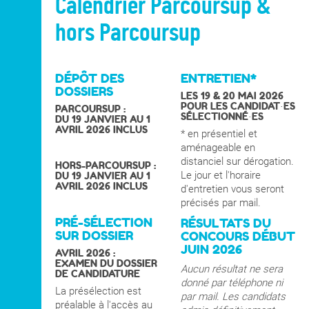
Calendrier Parcoursup &
hors Parcoursup
DÉPÔT DES
ENTRETIEN*
DOSSIERS
LES 19 & 20 MAI 2026
POUR LES CANDIDAT·ES
PARCOURSUP :
SÉLECTIONNÉ·ES
DU 19 JANVIER AU 1
AVRIL 2026 INCLUS
* en présentiel et
aménageable en
distanciel sur dérogation.
HORS-PARCOURSUP :
Le jour et l'horaire
DU 19 JANVIER AU 1
AVRIL 2026 INCLUS
d'entretien vous seront
précisés par mail.
PRÉ-SÉLECTION
RÉSULTATS DU
SUR DOSSIER
CONCOURS DÉBUT
JUIN 2026
AVRIL 2026 :
EXAMEN DU DOSSIER
Aucun résultat ne sera
DE CANDIDATURE
donné par téléphone ni
La présélection est
par mail. Les candidats
préalable à l'accès au