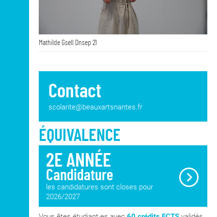
Mathilde Gsell Dnsep 21
Contact
scolarite@beauxartsnantes.fr
ÉQUIVALENCE
2E ANNÉE
Candidature
les candidatures sont closes pour
2026/2027
Vous êtes étudiant·es avec
60 crédits ECTS
validés.