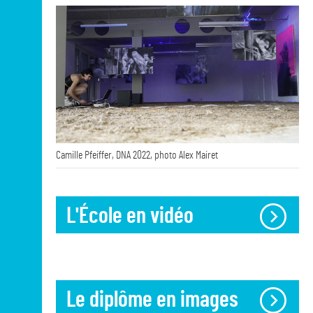
Intérêt marqué pour les arts visuels et
plastiques
et toutes les formes
contemporaines de la création (danse,
littérature, cinéma, musique…) ;
Intérêt pour l’histoire de l’art
: fréquentation
régulière des musées, des expositions et
des lieux d’art, lectures ;
Intérêt pour
l’invention, la création, la
Camille Pfeiffer, DNA 2022, photo Alex Mairet
réflexion, l’expérimentation plastique,
matérielle et technique
;
Grande capacité de travail
engagée de
L'École en vidéo
manière autonome et collective, en atelier et
pour la recherche personnelle (lecture,
écriture).
Le diplôme en images