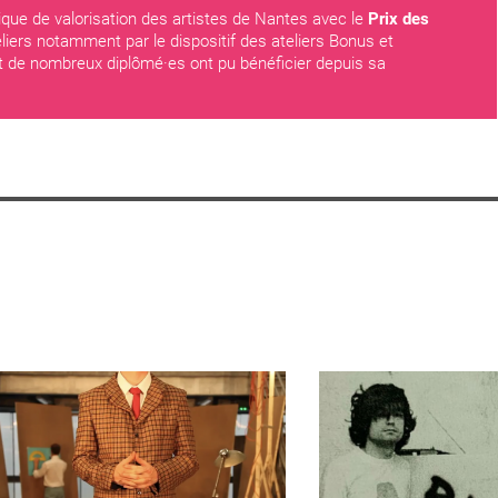
que de valorisation des artistes de Nantes avec le
Prix des
teliers notamment par le dispositif des ateliers Bonus et
ont de nombreux diplômé·es ont pu bénéficier depuis sa