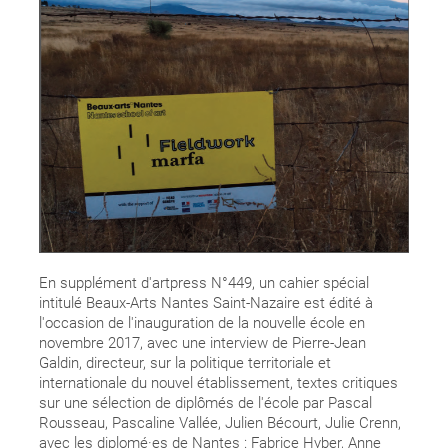
En supplément d'artpress N°449, un cahier spécial
intitulé Beaux-Arts Nantes Saint-Nazaire est édité à
l'occasion de l'inauguration de la nouvelle école en
novembre 2017, avec une interview de Pierre-Jean
Galdin, directeur, sur la politique territoriale et
internationale du nouvel établissement, textes critiques
sur une sélection de diplômés de l'école par Pascal
Rousseau, Pascaline Vallée, Julien Bécourt, Julie Crenn,
avec les diplomé·es de Nantes : Fabrice Hyber, Anne