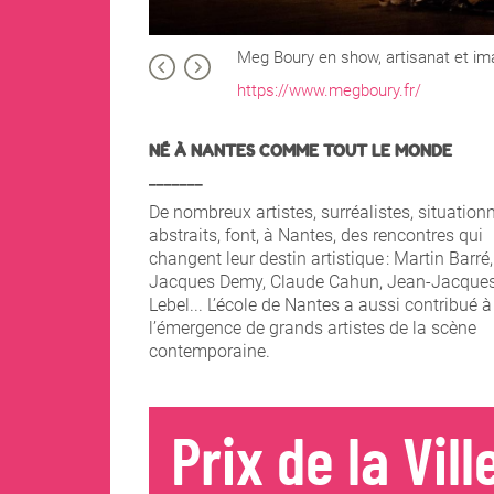
Meg Boury en show, artisanat et i
https://www.megboury.fr/
NÉ À NANTES COMME TOUT LE MONDE
_______
De nombreux artistes, surréalistes, situationn
abstraits, font, à Nantes, des rencontres qui
changent leur destin artistique : Martin Barré,
Jacques Demy, Claude Cahun, Jean-Jacque
Lebel... L’école de Nantes a aussi contribué à
l’émergence de grands artistes de la scène
contemporaine.
Prix de la Vil