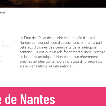
mage
Le Frac des Pays de la Loire et le musée d’arts de
Nantes par leur politique d’acquisitions, ont fait la part
istes,
belle aux diplômés des beaux-arts de la métropole
nantaise. Ils ont joué un rôle fondamental dans l’histoire
de la scène artistique à Nantes et plus récemment
s
avec les artistes contemporains aujourd’hui reconnus
sur le plan national et international .
le de Nantes