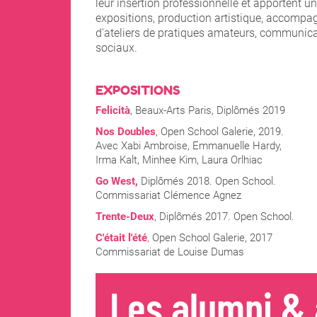
leur insertion professionnelle et apportent un
expositions, production artistique, accompa
d'ateliers de pratiques amateurs, communicati
sociaux.
EXPOSITIONS
Felicità
, Beaux-Arts Paris, Diplômés 2019
Nos Doubles
, Open School Galerie, 2019.
Avec Xabi Ambroise, Emmanuelle Hardy,
Irma Kalt, Minhee Kim, Laura Orlhiac
Go West,
Diplômés 2018. Open School.
Commissariat Clémence Agnez
Trente-Deux
, Diplômés 2017. Open School.
C'était l'été
,
Open School Galerie, 2017
Commissariat de Louise Dumas
Les alumni & 