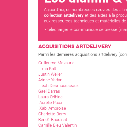
Aujourd'hui, de nombreuses œuvres des alum
collection artdelivery
et des aides à la prod
aux ressources techniques et matérielles de 
> télécharger le communiqué de presse
(mar
ACQUISITIONS ARTDELIVERY
Parmi les dernières acquisitions artdelivery (
Guillaume Mazauric
Irma Kalt
Justin Weiler
Ariane Yadan
Léah Desmousseaux
Gaël Darras
Laura Orlhiac
Aurélie Poux
Xabi Ambroise
Charlotte Barry
Benoît Baudinat
Camille Bleu Valentin