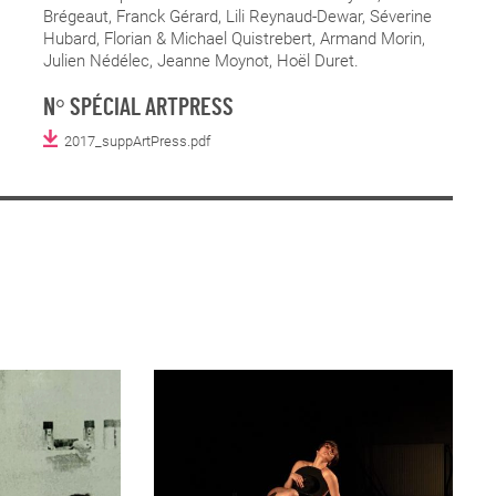
Brégeaut, Franck Gérard, Lili Reynaud-Dewar, Séverine
Hubard, Florian & Michael Quistrebert, Armand Morin,
Julien Nédélec, Jeanne Moynot, Hoël Duret.
N° SPÉCIAL ARTPRESS
2017_suppArtPress.pdf