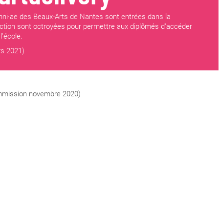
ni·ae des Beaux-Arts de Nantes sont entrées dans la
uction sont octroyées pour permettre aux diplômés d'accéder
l'école.
s 2021)
commission novembre 2020)