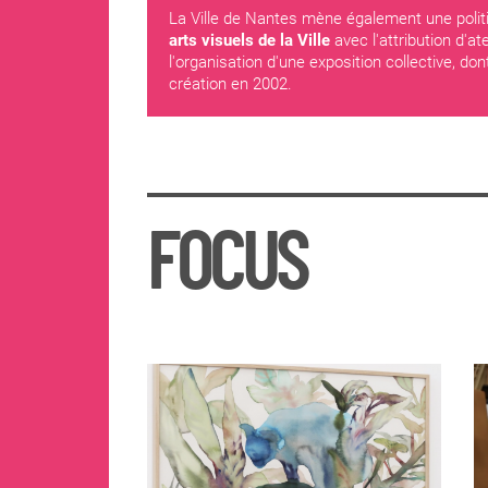
La Ville de Nantes mène également une politi
arts visuels de la Ville
avec l'attribution d'a
l'organisation d'une exposition collective, d
création en 2002.
FOCUS