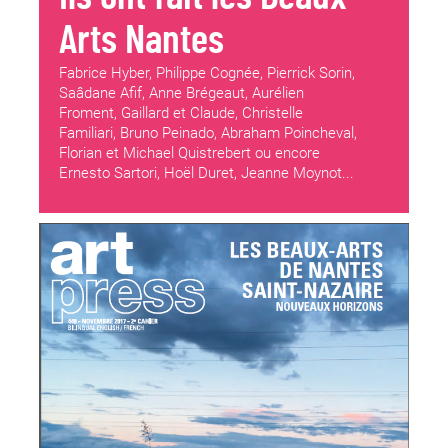
Arts Nantes
Fabrice Hyber, Philippe Cognée, Pierrick Sorin,
Saâdane Afif, Anne Brégeaut, Aurélien
Froment, Gaillard et Claude, Christelle
Familiari, Bruno Peinado, Abraham Poincheval,
Florian et Michael Quistrebert ou encore
Ernesto Sartori, Hoël Duret, Jeanne Moynot...