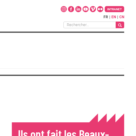
INTRANET
FR
EN
CN
Ils ont fait les Beaux-