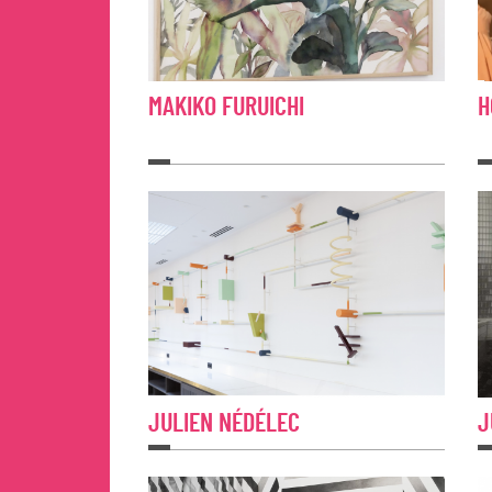
MAKIKO FURUICHI
H
JULIEN NÉDÉLEC
J