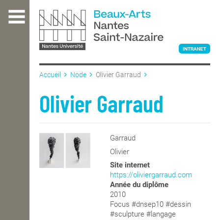
Aller
au
contenu
principal
INTRANET
Accueil
Node
Olivier Garraud
L'ÉCOLE
Olivier Garraud
ENSEIGNEMENT
Garraud
Olivier
INTERNATIONAL
Site internet
https://oliviergarraud.com
Année du diplôme
2010
COURS PUBLICS
Focus #dnsep10 #dessin
#sculpture #langage