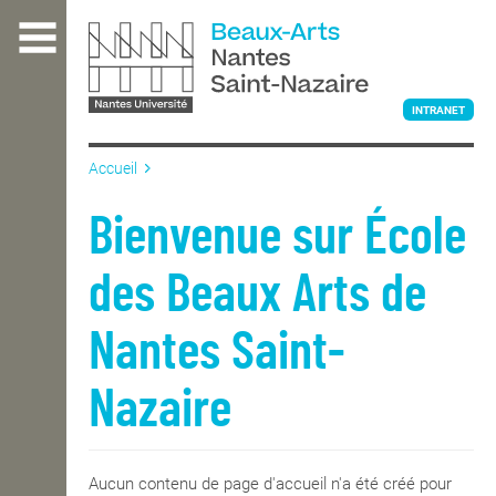
Aller
au
contenu
principal
INTRANET
Accueil
L'ÉCOLE
Bienvenue sur École
des Beaux Arts de
ENSEIGNEMENT
Nantes Saint-
INTERNATIONAL
Nazaire
COURS PUBLICS
Aucun contenu de page d'accueil n'a été créé pour