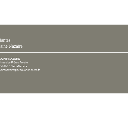
antes
aint-Nazaire
SAINT-NAZAIRE
4 rue des Frères Péreire
F-44600 Saint-Nazaire
saintnazaire@beauxartsnantes.fr