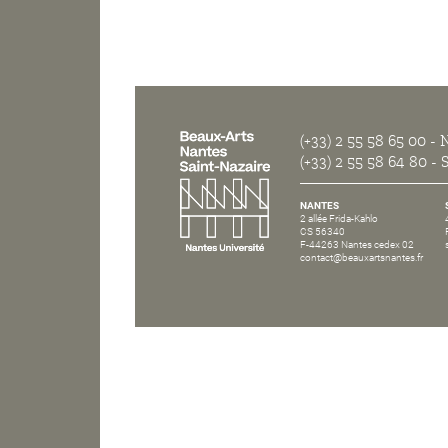
(+33) 2 55 58 65 00
- N
(+33) 2 55 58 64 80
- S
NANTES
2 allée Frida-Kahlo
CS 56340
F-44263 Nantes cedex 02
contact@beauxartsnantes.fr