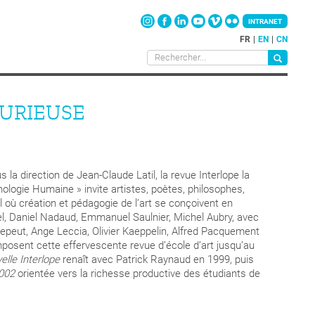
INTRANET
FR
EN
CN
CURIEUSE
la direction de Jean-Claude Latil, la revue Interlope la
ogie Humaine » invite artistes, poètes, philosophes,
l où création et pédagogie de l’art se conçoivent en
l, Daniel Nadaud, Emmanuel Saulnier, Michel Aubry, avec
 Lepeut, Ange Leccia, Olivier Kaeppelin, Alfred Pacquement
posent cette effervescente revue d’école d’art jusqu’au
elle Interlope
renaît avec Patrick Raynaud en 1999, puis
2002
orientée vers la richesse productive des étudiants de