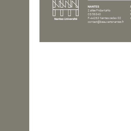
NANTES
2 allée Frida-Kahlo
CS 56340
F-44263 Nantes cedex 02
contact@beauxartsnantes.fr