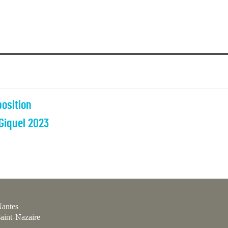
position
 Giquel 2023
antes
aint-Nazaire