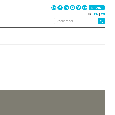
INTRANET
FR
EN
CN