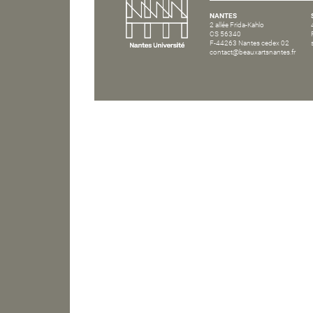
NANTES
2 allée Frida-Kahlo
CS 56340
F-44263 Nantes cedex 02
contact@beauxartsnantes.fr