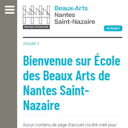
Aller
au
contenu
principal
INTRANET
Accueil
L'ÉCOLE
Bienvenue sur École
des Beaux Arts de
ENSEIGNEMENT
Nantes Saint-
INTERNATIONAL
Nazaire
COURS PUBLICS
Aucun contenu de page d'accueil n'a été créé pour