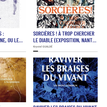
S :
SORCIÈRES ! À TROP CHERCHER
INE, OU LE…
LE DIABLE (EXPOSITION, NANT…
Krystel GUALDÉ