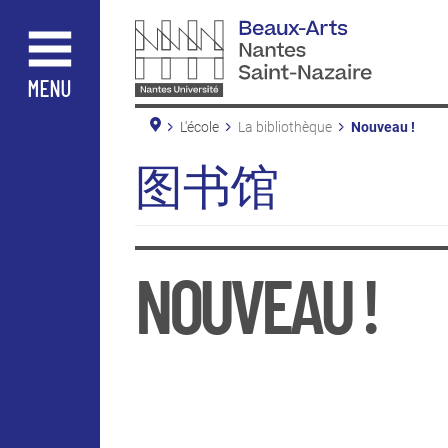
Aller
au
contenu
principal
MENU
L'école
La bibliothèque
Nouveau !
Les nouveauté
En pratique
图书馆
Conditions de 
Accès et horai
Site de Saint-
NOUVEAU !