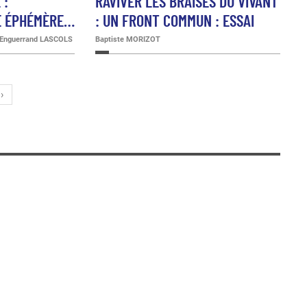
 :
RAVIVER LES BRAISES DU VIVANT
LE ÉPHÉMÈRE…
: UN FRONT COMMUN : ESSAI
, Enguerrand LASCOLS
Baptiste MORIZOT
›