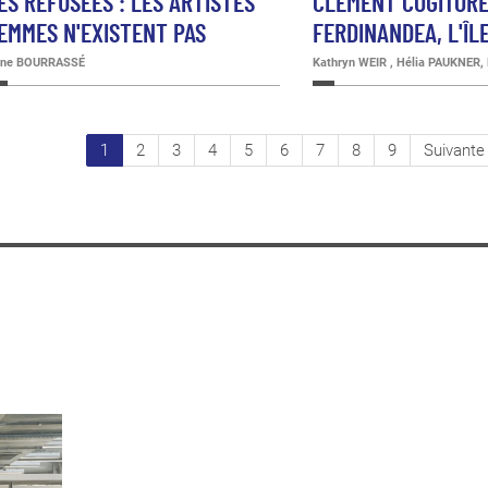
ES REFUSÉES : LES ARTISTES
CLÉMENT COGITORE
EMMES N'EXISTENT PAS
FERDINANDEA, L'Î
ne BOURRASSÉ
Kathryn WEIR , Hélia PAUKNER
Page
1
Page
2
Page
3
Page
4
Page
5
Page
6
Page
7
Page
8
Page
9
Page
Suivante 
courante
suivante