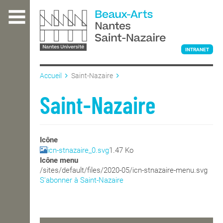
Aller
au
contenu
principal
INTRANET
Accueil
Saint-Nazaire
L'ÉCOLE
Saint-Nazaire
ENSEIGNEMENT
Icône
icn-stnazaire_0.svg
1.47 Ko
Icône menu
INTERNATIONAL
/sites/default/files/2020-05/icn-stnazaire-menu.svg
S'abonner à Saint-Nazaire
COURS PUBLICS