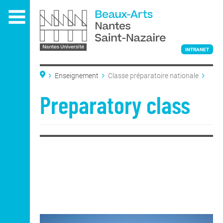
Aller
au
contenu
principal
INTRANET
Enseignement
Classe préparatoire nationale
L'ÉCOLE
Preparatory class
ENSEIGNEMENT
Admissions
Admissions
DNA Art
Classe préparatoire
nationale
DNSEP Art