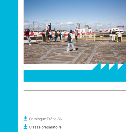
DNA Art mention
Co-Diplôme Nantes
Territoires, Paysages,
Université
Espaces Publics
Recherche
INTERNATIONAL
COURS PUBLICS
OPEN SCHOOL
CONTACTS
Catalogue Prépa SN
Classe préparatoire