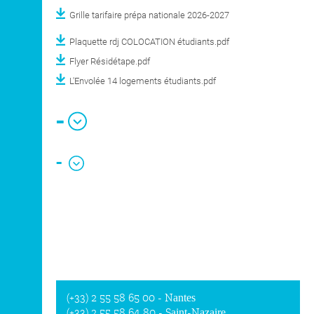
Grille tarifaire prépa nationale 2026-2027
Plaquette rdj COLOCATION étudiants.pdf
Flyer Résidétape.pdf
L'Envolée 14 logements étudiants.pdf
-
-
(+33) 2 55 58 65 00
- Nantes
(+33) 2 55 58 64 80
- Saint-Nazaire