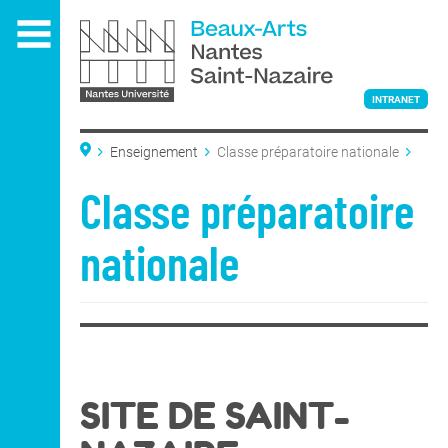
Aller
au
contenu
principal
INTRANET
Enseignement
Classe préparatoire nationale
L'ÉCOLE
Classe préparatoire
nationale
ENSEIGNEMENT
Admissions
Admissions
SITE DE SAINT-
DNA Art
Classe préparatoire
nationale
DNSEP Art