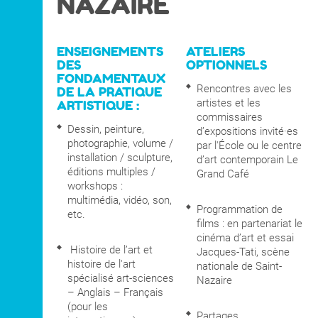
NAZAIRE
DNA Art mention
Co-Diplôme Nantes
Territoires, Paysages,
Université
Espaces Publics
Recherche
ENSEIGNEMENTS
ATELIERS
DES
OPTIONNELS
FONDAMENTAUX
Rencontres avec les
DE LA PRATIQUE
INTERNATIONAL
artistes et les
ARTISTIQUE :
commissaires
Dessin, peinture,
d’expositions invité·es
photographie, volume /
par l'École ou le centre
COURS PUBLICS
installation / sculpture,
d’art contemporain Le
éditions multiples /
Grand Café
workshops :
OPEN SCHOOL
multimédia, vidéo, son,
Programmation de
etc.
films : en partenariat le
cinéma d’art et essai
Histoire de l’art et
Jacques-Tati, scène
CONTACTS
histoire de l'art
nationale de Saint-
spécialisé art-sciences
Nazaire
– Anglais – Français
(pour les
Partages