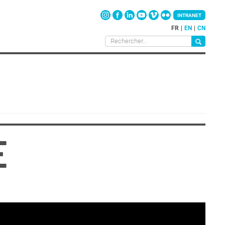
INTRANET
FR
EN
CN
lics
E