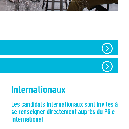
Internationaux
Les candidats internationaux sont invités à
se renseigner directement auprès du Pôle
International