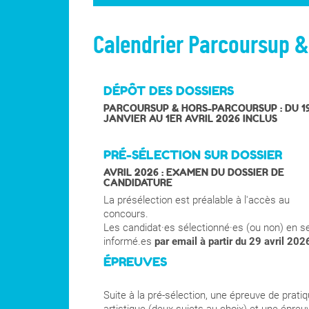
Calendrier Parcoursup 
DÉPÔT DES DOSSIERS
PARCOURSUP & HORS-PARCOURSUP : DU 1
JANVIER AU 1ER AVRIL 2026 INCLUS
PRÉ-SÉLECTION SUR DOSSIER
AVRIL 2026 : EXAMEN DU DOSSIER DE
CANDIDATURE
La présélection est préalable à l'accès au
concours.
Les candidat·es sélectionné·es (ou non) en s
informé.es
par email à partir du 29 avril 202
ÉPREUVES
Suite à la pré-sélection, une épreuve de prati
artistique (deux sujets au choix) et une épreu