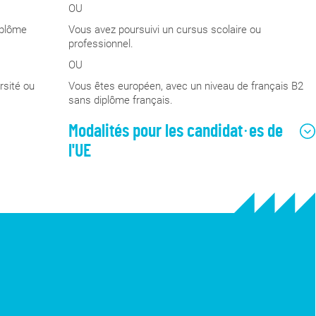
OU
iplôme
Vous avez poursuivi un cursus scolaire ou
nière
professionnel.
a
OU
rsité ou
Vous êtes européen, avec un niveau de français B2
sans diplôme français.
Modalités pour les candidat·es de
l'UE
Les candidat·es de l'Union européenne sont
invité·es à présenter leurs diplômes traduits
en langue française.
Une bonne connaissance de la langue
française est exigée : une attestation de
passage du TCF (test de connaissance du
français) niveau B2 ou du DELF (diplôme
d'études en langue française) niveau B2 obtenu
lors de l'inscription