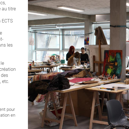
cs,
au titre
ts ECTS
e
t-
ns les
le
création
 des
, etc.
ent pour
ation en