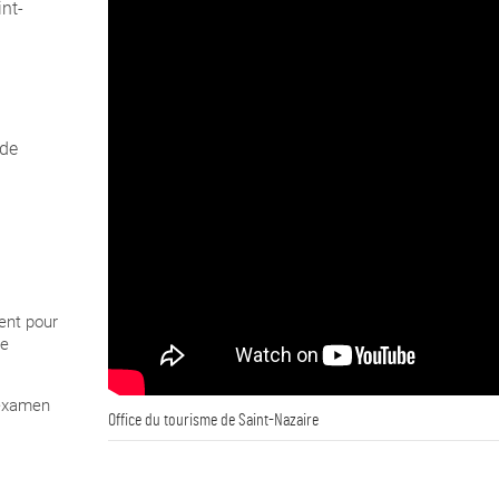
int-
 de
ent pour
e
 examen
Office du tourisme de Saint-Nazaire