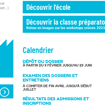
sus
Découvrir l'école
on...)
Découvrir la classe préparato
Retour en images sur les workshops croisés 2023
Calendrier
DÉPÔT DU DOSSIER
À PARTIR DU 9 FÉVRIER JUSQU'AU 29 JUIN
EXAMEN DES DOSSIERS ET
ENTRETIENS
À COMPTER DE FIN AVRIL JUSQU'À DÉBUT
JUILLET
RÉSULTATS DES ADMISSIONS ET
INSCRIPTIONS