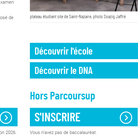
 examen
plateau étudiant site de Saint-Nazaire, photo Soazig Jaffré
posé de
Découvrir l'école
Découvrir le DNA
s
n,
Hors Parcoursup
n
des
S'INSCRIRE
exion,
ion 2026.
Vous n'avez pas de baccalauréat.