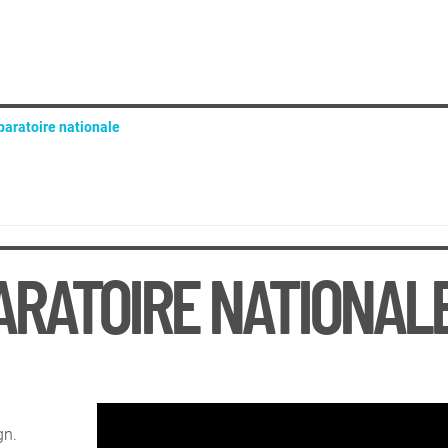
paratoire nationale
'entrée 1e année - DNA Art mention Territoires, Paysages, Espaces Pub
 d'équivalence 2e et 3e années
ARATOIRE NATIONAL
gn.