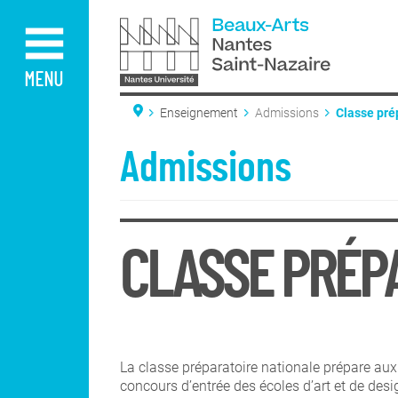
Aller
au
contenu
principal
MENU
Enseignement
Admissions
Classe pré
Concours d
Commission
Admissions
CLASSE PRÉP
La classe préparatoire nationale prépare aux
concours d’entrée des écoles d’art et de desi