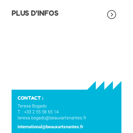
PLUS D'INFOS
CONTACT :
Teresa Bogado
T. : +33 2 55 58 65 14
teresa.bogado@beauxartsnantes.fr
international@beauxartsnantes.fr