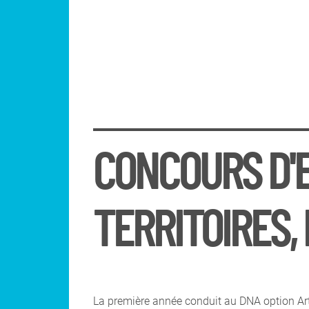
CONCOURS D'E
TERRITOIRES,
La première année conduit au DNA option Art