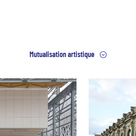
Mutualisation artistique
rance
Sur l’axe Nantes-Saint-Nazaire, territoire
me,
riche des œuvres d’art d’Estuaire, la
proximité géographique et disciplinaire des
Le
deux établissements et les besoins
 lieu
croissants d'enseignement artistique
s,
supérieur conduisent l’école des beaux-arts
de Nantes et l’école d’arts de Saint-Nazaire
aujourd’hui à se réunir et à mutualiser les
moyens au sein d’un même EPCC : les
Beaux-Arts Nantes Saint-Nazaire.