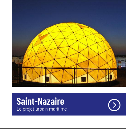
 sur le port et dernièrement les œuvres pérennes de Dewar
NTERNATIONALE
ationale est le cœur du projet de rapprochement. Les écoles
es pédagogiques et techniques et créent ensemble une
e pour les candidat·es aux écoles d’art francophones et/ou
la rentrée 2021, les étudiants internationaux de cette
 Licence 1 du site de Saint-Nazaire.
IQUE ET PRATIQUES AMATEURS
nt-Nazaire, depuis plus de trente ans, dispense des
iques aux enfants, adolescent·es et adultes, 600 élèves y
tes, 750 élèves fréquentent chaque semaine
numérisation des loisirs est un phénomène qu’il faut prendre
Saint-Nazaire
t sur la temporalité des apprentissages et les méthodes
s, workshops sur cycles courts, week-end et vacances).
Le projet urbain maritime