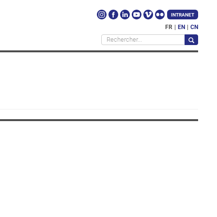
INTRANET
FR
EN
CN