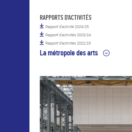
RAPPORTS D'ACTIVITÉS
Rapport d'activité 2024/25
Rapport d'activités 2023/24
Rapport d'activités 2022/23
La métropole des arts
Territoire artistique et culturel reconnu en F
et en Europe pour sa qualité et son dynamis
Nantes et sa métropole offrent une scène
artistique riche, éclectique, généreuse avec 
Voyage à Nantes, le nouveau musée d'Arts, le
unique, et tous les lieux, centres d'art, galerie
associations...
liens
Nantes Métropole
Ville de Saint-Nazaire