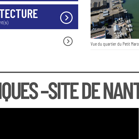
ITECTURE
nt(s)
Vue du quartier du Petit Maro
QUES –SITE DE NAN