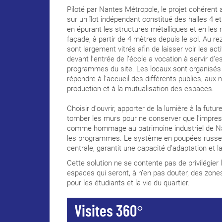
Piloté par Nantes Métropole, le projet cohérent a
sur un îlot indépendant constitué des halles 4 e
en épurant les structures métalliques et en les
façade, à partir de 4 mètres depuis le sol. Au re
sont largement vitrés afin de laisser voir les acti
devant l’entrée de l’école a vocation à servir d’es
programmes du site. Les locaux sont organisés 
répondre à l’accueil des différents publics, aux
production et à la mutualisation des espaces.
Choisir d'ouvrir, apporter de la lumière à la futu
tomber les murs pour ne conserver que l'impre
comme hommage au patrimoine industriel de N
les programmes. Le système en poupées russes 
centrale, garantit une capacité d’adaptation et 
Cette solution ne se contente pas de privilégie
espaces qui seront, à n’en pas douter, des zon
pour les étudiants et la vie du quartier.
Visites 360°