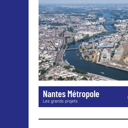
4 300 m² d’ateliers sont consacrés à la rech
tous le domaines des arts visuels : pôles con
400 étudiants (dont 30 % d’étrangers), 2 000
équipes pédagogiques occupent les espaces 
aux cours publics et à l’éducation artistique.
Ouvert à tous·tes, le pôle public de plus de
d'une galerie d'art et d'une
collection d'art 
d’une bibliothèque spécialisée en art.
ENSEIGNEMENT ARTISTIQUE SUP
Les grands établissements d’enseignement su
regroupés de l’île de Nantes : l’école nationa
Nantes (ensa Nantes), le pôle universitaire in
numériques, l’école supérieure des beaux-art
Nantes Atlantique et Audencia Sciences Com,
projet urbain répond aux grands enjeux de l'É
Nantes Métropole
encourager la création de pôles de recherc
Les grands projets
faciliter la mise en place de passerelles en
devenir attractif pour recruter les meilleur
questionner et répondre aux enjeux du d
sociétal.