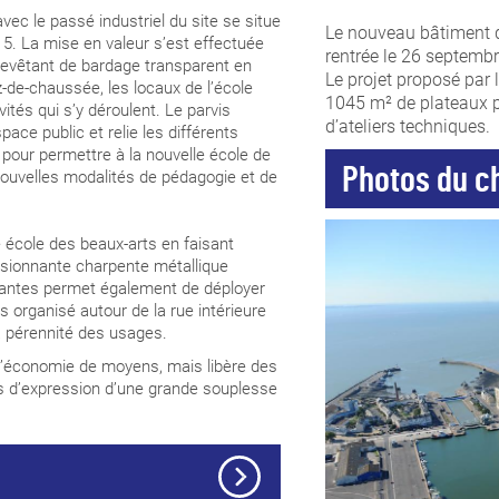
vec le passé industriel du site se situe
Le nouveau bâtiment d
t 5. La mise en valeur s’est effectuée
rentrée le 26 septemb
 revêtant de bardage transparent en
Le projet proposé par 
z-de-chaussée, les locaux de l’école
1045 m² de plateaux p
vités qui s’y déroulent. Le parvis
d’ateliers techniques.
pace public et relie les différents
pour permettre à la nouvelle école de
Photos du c
 nouvelles modalités de pédagogie et de
re école des beaux-arts en faisant
ssionnante charpente métallique
antes permet également de déployer
organisé autour de la rue intérieure
la pérennité des usages.
r l’économie de moyens, mais libère des
es d’expression d’une grande souplesse