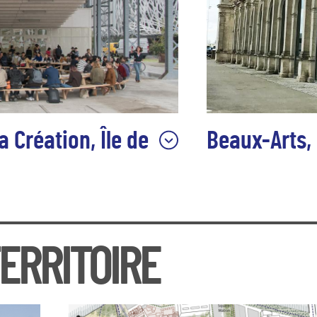
a Création, Île de
Beaux-Arts, 
Les Beaux-Arts de N
sur la rive droite de
centre-ville pour rejoindre les
de Rennes et 140 km
’enseignement supérieur artistique.
La ville de Saint-Naz
ERRITOIRE
2
artier de la création, l’École des
km
appartient au ré
ement d’un pôle d’excellence
La Ville de Saint-Naz
île de Nantes dédié à l’architecture,
territoire ouvert à l
contemporain, mais