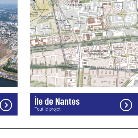
erche et à l’expérimentation dans
situ
de Felice Varini
struction, image et print. Plus de
et Giquel.
 élèves de tous âges et leurs
_______
dédiés à l’enseignement supérieur,
UNE OUVERTURE I
L'orientation intern
 900 m² est constitué notamment
unissent leurs forc
contemporain
, d’un amphithéâtre et
classe international
anglophones. Depuis 
classe ont intégré la
ÉRIEUR DE NANTES
périeur artistique seront
_______
le supérieure d’architecture de
ÉDUCATION ARTIST
terdisciplinaire dédié aux cultures
L’école d’arts de Sai
s de Nantes, l'école de design
enseignements artist
 le Pôle des arts graphiques. Ce
sont inscrits. À Nan
cole des beaux-arts :
l’établissement. La 
Île de Nantes
en compte en innovan
he ;
pédagogiques (stage
Tout le projet
tre les acteurs du quartier ;
s étudiants français et étrangers ;
éveloppement économique et