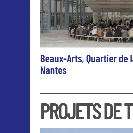
La Carène
Le Théâtre
Île de Nantes
le musée d'arts de Nantes
Le Grand Café - Saint-Nazaire
Le Voyage à Nantes
le lieu unique
Frac des Pays de la Loire
Beaux-Arts, Quartier de l
Nantes
L’école des beaux-arts de Nantes a quitté le 
halles 4 et 5 et devenir un site majeur de l
PROJETS DE T
De par sa situation stratégique au coeur du Qu
beaux-arts contribue activement au développ
artistique au sein du réseau des écoles sur l’
la communication, le design et le numérique.