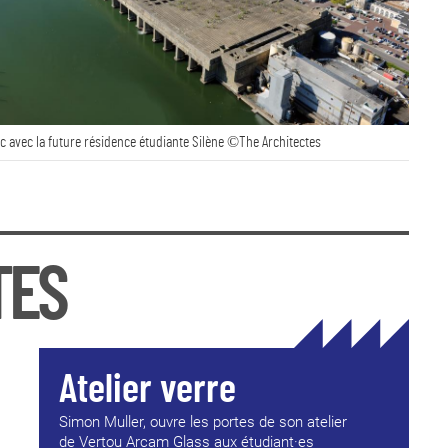
c avec la future résidence étudiante Silène ©The Architectes
TES
Atelier verre
Simon Muller, ouvre les portes de son atelier
de Vertou Arcam Glass aux étudiant·es