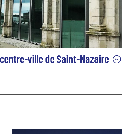
centre-ville de Saint-Nazaire
antes Saint-Nazaire –site de Saint-Nazaire sont situés
 l’estuaire de la Loire, à 60 km à l’ouest de Nantes, 120 km
 d’Angers, à 3 heures de Paris en TGV.
aire, avec 73 500 habitants, pour une superficie de 46,79
seau artistique dynamique de l’Ouest.
aire a pris une orientation importante et singulière d’être un
a création contemporaine, avec Le Grand Café, centre d’art
 également avec des œuvres pérennes comme le dessin
in