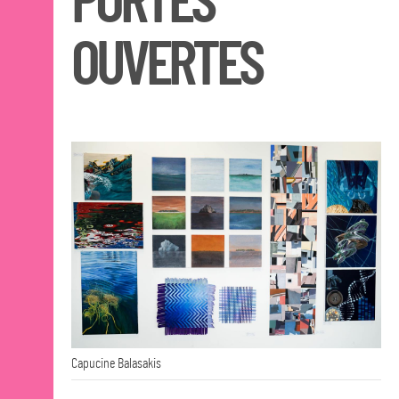
PORTES
OUVERTES
Cours publics Nantes
Cours publics Saint-
Nazaire
Éducation artistique et
culturelle
Éducation artistique et
culturelle
Programme histoire de
l'art et arts plastiques
La Cité du dessin
2026
OPEN SCHOOL
CONTACTS
Capucine Balasakis