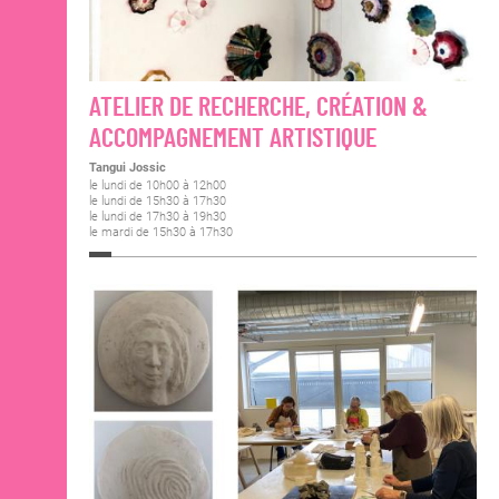
ATELIER DE RECHERCHE, CRÉATION &
ACCOMPAGNEMENT ARTISTIQUE
Tangui Jossic
le lundi de 10h00 à 12h00
le lundi de 15h30 à 17h30
le lundi de 17h30 à 19h30
le mardi de 15h30 à 17h30