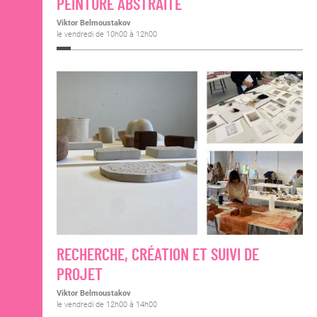
PEINTURE ABSTRAITE
Viktor Belmoustakov
le vendredi de 10h00 à 12h00
RECHERCHE, CRÉATION ET SUIVI DE
PROJET
Viktor Belmoustakov
le vendredi de 12h00 à 14h00