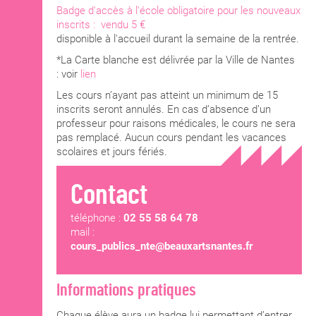
Badge d'accès à l'école obligatoire pour les nouveaux
inscrits : vendu 5 €
disponible à l'accueil durant la semaine de la rentrée.
*La Carte blanche est délivrée par la Ville de Nantes
: voir
lien
Les cours n’ayant pas atteint un minimum de 15
inscrits seront annulés. En cas d’absence d’un
professeur pour raisons médicales, le cours ne sera
pas remplacé. Aucun cours pendant les vacances
scolaires et jours fériés.
Contact
téléphone :
02 55 58 64 78
mail :
cours_publics_nte@beauxartsnantes.fr
Informations pratiques
Chaque élève aura un badge lui permettant d’entrer