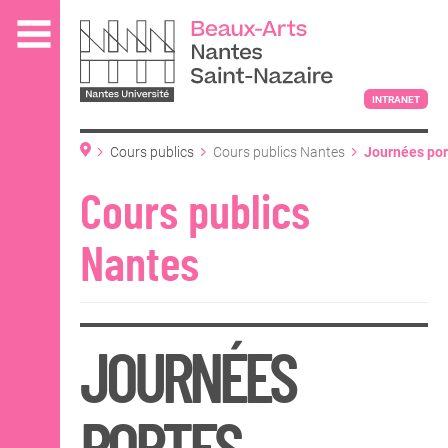
Aller
au
contenu
principal
INTRANET
Cours publics
Cours publics Nantes
Journées por
Programme
L'ÉCOLE
Inscription
Cours publics
Cours Enfant
Cours Adoles
Nantes
Cours Adultes
ENSEIGNEMENT
INTERNATIONAL
JOURNÉES
COURS PUBLICS