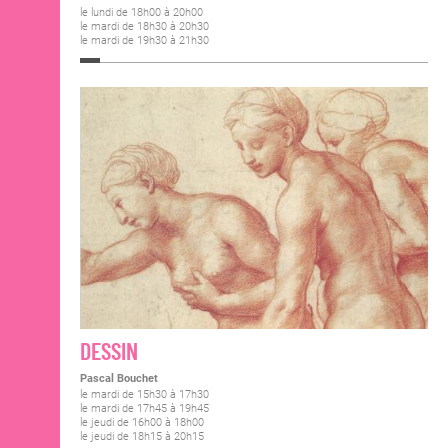
le lundi de 18h00 à 20h00
le mardi de 18h30 à 20h30
le mardi de 19h30 à 21h30
DESSIN
Pascal Bouchet
le mardi de 15h30 à 17h30
le mardi de 17h45 à 19h45
le jeudi de 16h00 à 18h00
le jeudi de 18h15 à 20h15