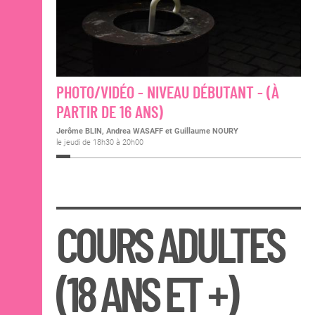
PHOTO/VIDÉO - NIVEAU DÉBUTANT - (À
PARTIR DE 16 ANS)
Jerôme BLIN, Andrea WASAFF et Guillaume NOURY
le jeudi de 18h30 à 20h00
COURS ADULTES
(18 ANS ET +)