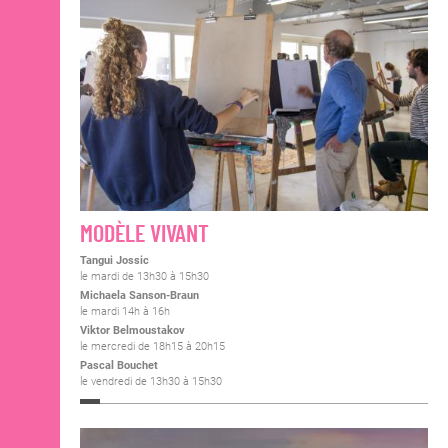
MODÈLE VIVANT
Tangui Jossic
le mardi de 13h30 à 15h30
Michaela Sanson-Braun
le mardi 14h à 16h
Viktor Belmoustakov
le mercredi de 18h15 à 20h15
Pascal Bouchet
le vendredi de 13h30 à 15h30