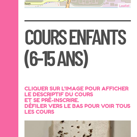
Leaflet
COURS ENFANTS
(6-15 ANS)
CLIQUER SUR L'IMAGE POUR AFFICHER
LE DESCRIPTIF DU COURS
ET SE PRÉ-INSCRIRE.
DÉFILER VERS LE BAS POUR VOIR TOUS
LES COURS