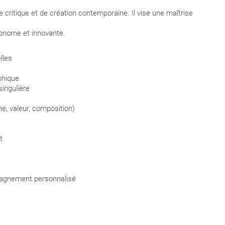
critique et de création contemporaine. Il vise une maîtrise
tonome et innovante.
lles
phique
ingulière
e, valeur, composition)
t
pagnement personnalisé