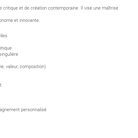
critique et de création contemporaine. Il vise une maîtrise
tonome et innovante.
lles
phique
ingulière
e, valeur, composition)
t
pagnement personnalisé