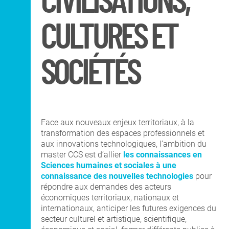
CIVILISATIONS,
DNA Art mention
Co-Diplôme Nantes
Territoires, Paysages,
Université
Espaces Publics
CULTURES ET
Recherche
SOCIÉTÉS
INTERNATIONAL
COURS PUBLICS
Face aux nouveaux enjeux territoriaux, à la
transformation des espaces professionnels et
aux innovations technologiques, l’ambition du
OPEN SCHOOL
master CCS est d’allier
les connaissances en
Sciences humaines et sociales à une
connaissance des nouvelles technologies
pour
CONTACTS
répondre aux demandes des acteurs
économiques territoriaux, nationaux et
internationaux, anticiper les futures exigences du
secteur culturel et artistique, scientifique,