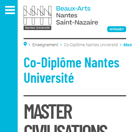
Aller
au
contenu
principal
INTRANET
Enseignement
Co-Diplôme Nantes Université
Mast
Prép
L'ÉCOLE
Co-Diplôme Nantes
Université
ENSEIGNEMENT
MASTER
Admissions
Admissions
DNA Art
Classe préparatoire
nationale
DNSEP Art