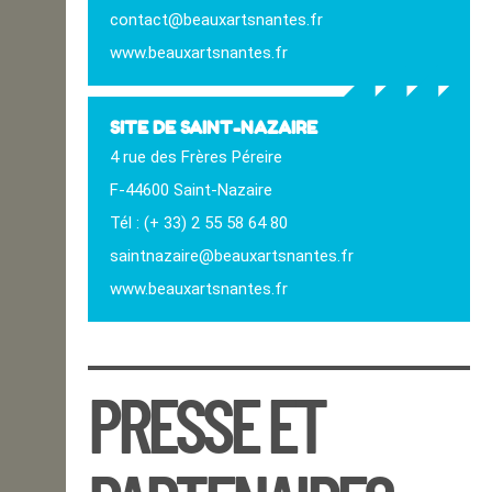
contact@beauxartsnantes.fr
OPEN SCHOOL
www.beauxartsnantes.fr
CONTACTS
SITE DE SAINT-NAZAIRE
4 rue des Frères Péreire
Contact
F-44600 Saint-Nazaire
Tél : (+ 33) 2 55 58 64 80
saintnazaire@beauxartsnantes.fr
www.beauxartsnantes.fr
PRESSE ET