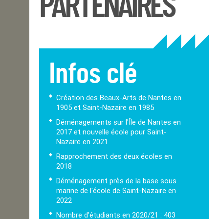
PARTENAIRES
Infos clé
Création des Beaux-Arts de Nantes en
1905 et Saint-Nazaire en 1985
Déménagements sur l'Île de Nantes en
2017 et nouvelle école pour Saint-
Nazaire en 2021
Rapprochement des deux écoles en
2018
Déménagement près de la base sous
marine de l'école de Saint-Nazaire en
2022
Nombre d'étudiants en 2020/21 : 403