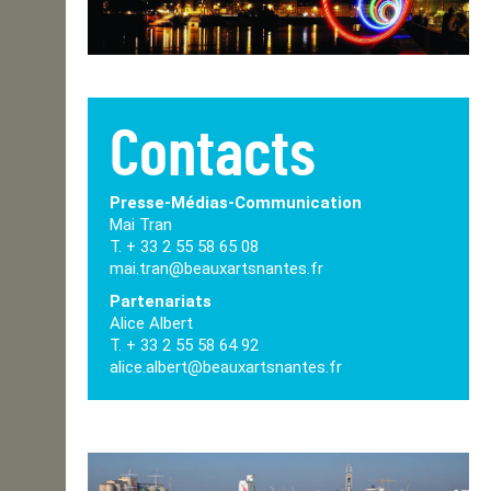
Contacts
Presse-Médias-Communication
Mai Tran
T. + 33 2 55 58 65 08
mai.tran@beauxartsnantes.fr
Partenariats
Alice Albert
T. + 33 2 55 58 64 92
alice.albert@beauxartsnantes.fr