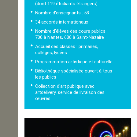
(dont 119 étudiants étrangers)
Nombre d'enseignants : 58
34 accords internationaux
Nombre d'élèves des cours publics :
700 à Nantes, 600 à Saint-Nazaire
Accueil des classes : primaires,
collèges, lycées
Programmation artistique et culturelle
Bibliothèque spécialisée ouvert à tous
les publics
Collection d'art publique avec
artdelivery, service de livraison des
œuvres