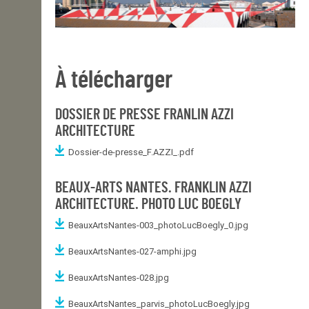
À télécharger
DOSSIER DE PRESSE FRANLIN AZZI
ARCHITECTURE
Dossier-de-presse_F.AZZI_.pdf
BEAUX-ARTS NANTES. FRANKLIN AZZI
ARCHITECTURE. PHOTO LUC BOEGLY
BeauxArtsNantes-003_photoLucBoegly_0.jpg
BeauxArtsNantes-027-amphi.jpg
BeauxArtsNantes-028.jpg
BeauxArtsNantes_parvis_photoLucBoegly.jpg