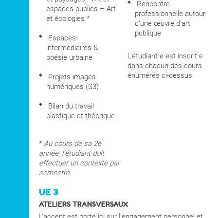
Rencontre
espaces publics – Art
professionnelle autour
et écologies *
d'une œuvre d'art
publique
Espaces
intermédiaires &
L’étudiant·e est inscrit·e
poésie urbaine
dans chacun des cours
énumérés ci-dessus.
Projets images
numériques (S3)
Bilan du travail
plastique et théorique.
*
Au cours de sa 2e
année, l’étudiant doit
effectuer un contexte par
semestre.
UE 3
ATELIERS TRANSVERSAUX
L’accent est porté ici sur l’engagement personnel et