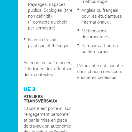
méthodologie ;
Vendredi
1er
mai 2026
Paysages, Espaces
Vendredi 8 mai 2026
publics, Écologies (titre
Anglais ou français
Jeudi 14 mai 2026
non définitif)
pour les étudiants.es
Lundi 25 mai 2026
(1 contexte au choix
internationaux ;
Lundi 9 juin 2025
par semestre)
Méthodologie
documentaire ;
Bilan du travail
plastique et théorique
Parcours art public
contemporain.
Au cours de sa 1e année,
L’étudiant·e est inscrit·e
l’étudiant·e doit effectuer
dans chacun des cours
deux contextes
énumérés ci-dessus.
UE 3
ATELIERS
TRANSVERSAUX
L’accent est porté ici sur
l’engagement personnel
et par la mise en place
de travaux en autonomie
dès le début de l’année.