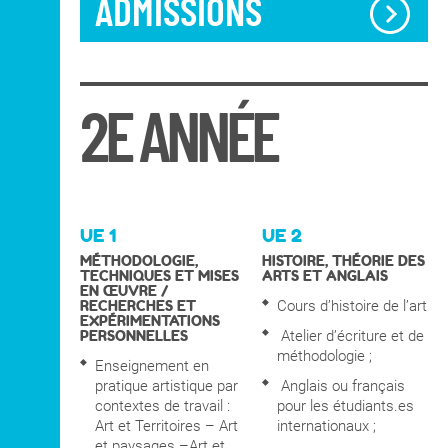
ADMISSIONS
La première année propose un enseignement
généraliste dans le domaine des beaux-arts
Objectifs principaux :
– Articuler production, théorie et
documentation,
– Développer une capacité d'analyse et de
2E ANNÉE
recherches ;
– S’adapter aux pluralités d’approches
pédagogiques proposées ;
– Imaginer sa relation au monde en tant
qu’artiste,
– Savoir aborder et produire dans des
UE 1
UE 2
contextes de travail tels que la ville, le paysage,
MÉTHODOLOGIE,
HISTOIRE, THÉORIE DES
l’espace public
TECHNIQUES ET MISES
ARTS ET ANGLAIS
– S'ajuster aux pluralités d'approches
EN ŒUVRE /
RECHERCHES ET
Cours d’histoire de l’art
proposées dans la maquette pédagogique;
EXPÉRIMENTATIONS
– Renforcer et accompagner le projet
PERSONNELLES
Atelier d’écriture et de
d'orientation de l'étudiant.
méthodologie ;
Enseignement en
pratique artistique par
Anglais ou français
contextes de travail :
pour les étudiants.es
Art et Territoires – Art
internationaux ;
et paysages –Art et