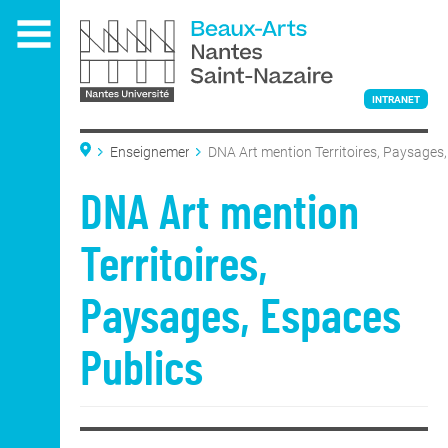
Aller
au
contenu
principal
INTRANET
Enseignement
DNA Art mention Territoires, Paysages
Publics
L'ÉCOLE
DNA Art mention
Territoires,
ENSEIGNEMENT
Paysages, Espaces
Publics
Admissions
Admissions
DNA Art
Classe préparatoire
nationale
DNSEP Art