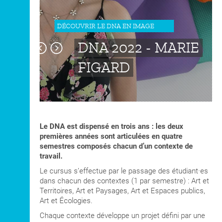
en collaboration et à la formation de collectifs.
vers l’art dans les espaces publics et de la
Par leurs gestes artistiques, les étudiant·es qui
présence accrue d’artistes, collectifs et
choisissent cette formation s’inscrivent dans
nouveaux lieux de diffusion.
DÉCOUVRIR LE DNA EN IMAGE
la sphère des débats publics contemporains :
art et politique, art et société, art et écologies,
DNA 2022 - MARIE
art et mondes vivants.
FIGARD
Le DNA est dispensé en trois ans : les deux
premières années sont articulées en quatre
semestres composés chacun d’un contexte de
travail.
Le cursus s’effectue par le passage des étudiant·es
dans chacun des contextes (1 par semestre) : Art et
Territoires, Art et Paysages, Art et Espaces publics,
Art et Écologies.
Chaque contexte développe un projet défini par une