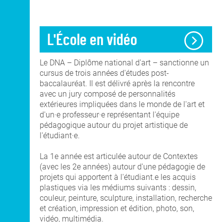
DNA Art mention
Co-Diplôme Nantes
Territoires, Paysages,
Université
Espaces Publics
Recherche
L'École en vidéo
Le DNA – Diplôme national d'art – sanctionne un
INTERNATIONAL
cursus de trois années d'études post-
baccalauréat. Il est délivré après la rencontre
avec un jury composé de personnalités
COURS PUBLICS
extérieures impliquées dans le monde de l'art et
d'un·e professeur·e représentant l'équipe
pédagogique autour du projet artistique de
l'étudiant·e.
OPEN SCHOOL
La 1e année est articulée autour de Contextes
(avec les 2e années) autour d'une pédagogie de
CONTACTS
projets qui apportent à l'étudiant.e les acquis
plastiques via les médiums suivants : dessin,
couleur, peinture, sculpture, installation, recherche
et création, impression et édition, photo, son,
vidéo, multimédia.