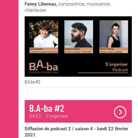
Fanny Libereau,
compositrice, musicienne,
chanteuse
B.A ba #2
B.A-ba #2
S4 E2 - S'organiser
Diffusion du podcast 2 / saison 4 - lundi 22 février
2021