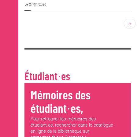
Le 27/01/2026
››
Étudiant·es
Mémoires des
étudiant·es,
Pour retrouver les mémoires des
étudiant·es, rechercher dans le catalogue
en ligne de la bibliothèque sur