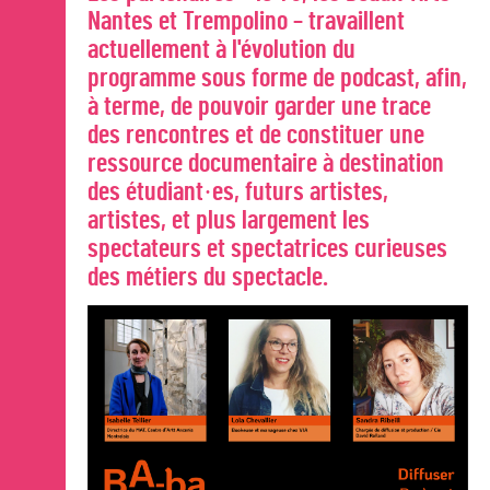
Nantes et Trempolino – travaillent
actuellement à l'évolution du
programme sous forme de podcast, afin,
à terme, de pouvoir garder une trace
des rencontres et de constituer une
ressource documentaire à destination
des étudiant·es, futurs artistes,
artistes, et plus largement les
spectateurs et spectatrices curieuses
des métiers du spectacle.