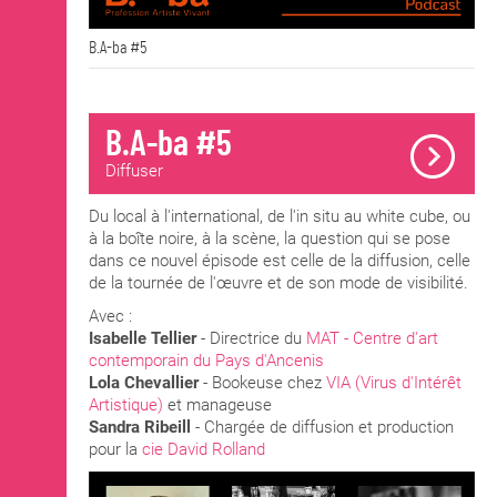
B.A-ba #5
B.A-ba #5
Diffuser
Du local à l'international, de l'in situ au white cube, ou
à la boîte noire, à la scène, la question qui se pose
dans ce nouvel épisode est celle de la diffusion, celle
de la tournée de l'œuvre et de son mode de visibilité.
Avec :
Isabelle Tellier
- Directrice du
MAT - Centre d'art
contemporain du Pays d'Ancenis
Lola Chevallier
- Bookeuse chez
VIA (Virus d'Intérêt
Artistique)
et manageuse
Sandra Ribeill
- Chargée de diffusion et production
pour la
cie David Rolland