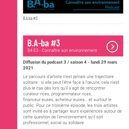
B.A.ba #3
B.A-ba #3
S4 E3 - Connaître son environnement
Diffusion du podcast 3 / saison 4 - lundi 29 mars
2021
Le parcours d’artiste n’est jamais une trajectoire
solitaire : si elle peut l’être face à l’œuvre, cela n’est
plus le cas dès lors qu’il s’agit de rencontrer
curateur·rices, programmateur·rices,
financeur·euses, acheteur·euses… et surtout le
public. Pour ce troisième épisode, les trois artistes
sont invité·es à partager leurs expériences autour de
cette question de l’environnement qu’il soit
professionnel, social ou solidaire.