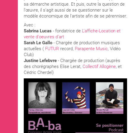
sa démarche artistique. Et puis, outre la question de
l’œuvre, il s'agit aussi de se questionner sur le
modèle économique de l'artiste afin de se pérenniser.
Avec :
Sabrina Lucas
- fondatrice de
L'affiche-Location et
vente d'oeuvres d'art
Sarah Le Gallo
- Chargée de production musiques
actuelles (
FUTUR
record,
Parapente Music
, Vidéo
Club)
Justine Lefebvre
- Chargée de production (auprès
des chorégraphes Elise Lerat,
Collectif Allogène
, et
Cédric Cherdel)