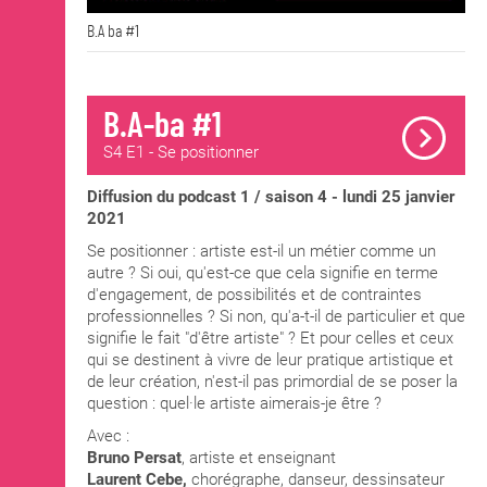
B.A ba #1
B.A-ba #1
S4 E1 - Se positionner
Diffusion du podcast 1 / saison 4 - lundi 25 janvier
2021
Se positionner : artiste est-il un métier comme un
autre ? Si oui, qu'est-ce que cela signifie en terme
d'engagement, de possibilités et de contraintes
professionnelles ? Si non, qu'a-t-il de particulier et que
signifie le fait "d'être artiste" ? Et pour celles et ceux
qui se destinent à vivre de leur pratique artistique et
de leur création, n'est-il pas primordial de se poser la
question : quel·le artiste aimerais-je être ?
Avec :
Bruno Persat
, artiste et enseignant
Laurent Cebe,
chorégraphe, danseur, dessinsateur