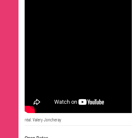
OPEN SCHOOL
Actualités / Agenda
Lieux
Expositions
Événements
Ressources
Artothèque de Nantes
Les Alumni·ae
CONTACTS
réal. Valery Joncheray