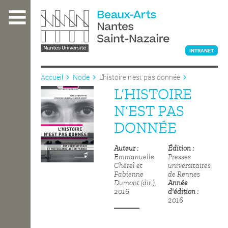
Aller
au
contenu
principal
INTRANET
Accueil
Node
L’histoire n’est pas donnée
L’HISTOIRE
L'ÉCOLE
N’EST PAS
DONNÉE
ENSEIGNEMENT
Auteur
Édition
Emmanuelle
Presses
Chérel et
universitaires
INTERNATIONAL
Fabienne
de Rennes
Dumont (dir.),
Année
2016
d'édition
2016
COURS PUBLICS