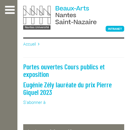
Aller
au
contenu
principal
INTRANET
Accueil
L'ÉCOLE
Portes ouvertes Cours publics et
exposition
ENSEIGNEMENT
Eugénie Zély lauréate du prix Pierre
Giquel 2023
INTERNATIONAL
S'abonner à
COURS PUBLICS