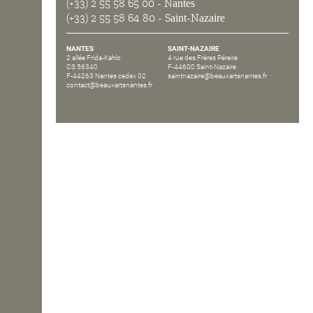
(+33) 2 55 58 65 00
- Nantes
(+33) 2 55 58 64 80
- Saint-Nazaire
OPEN SCHOOL
NANTES
SAINT-NAZAIRE
2 allée Frida-Kahlo
4 rue des Frères Péreire
CS 56340
F-44600 Saint-Nazaire
CONTACTS
F-44263 Nantes cedex 02
saintnazaire@beauxartsnantes.fr
contact@beauxartsnantes.fr