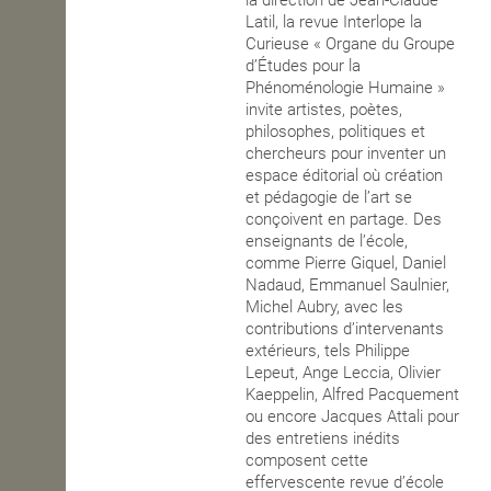
la direction de Jean-Claude
Latil, la revue Interlope la
OPEN SCHOOL
Curieuse « Organe du Groupe
d’Études pour la
Phénoménologie Humaine »
invite artistes, poètes,
CONTACTS
philosophes, politiques et
chercheurs pour inventer un
espace éditorial où création
et pédagogie de l’art se
conçoivent en partage. Des
enseignants de l’école,
comme Pierre Giquel, Daniel
Nadaud, Emmanuel Saulnier,
Michel Aubry, avec les
contributions d’intervenants
extérieurs, tels Philippe
Lepeut, Ange Leccia, Olivier
Kaeppelin, Alfred Pacquement
ou encore Jacques Attali pour
des entretiens inédits
composent cette
effervescente revue d’école