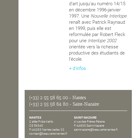
d’art jusqu’au numéro 14/15
en décembre 1996-janvier
1997. Une
Nouvelle Interlope
renaît avec Patrick Raynaud
en 1999, puis elle est
reformulée par Robert Fleck
pour une
Interlope 2002
orientée vers la richesse
productive des étudiants de
l’école.
+ d'infos
(+33) 2 55 58 65 00
- Nantes
(+33) 2 55 58 64 80
- Saint-Nazaire
NANTES
SAINT-NAZAIRE
2 allée Frida-Kahlo
4 rue des Frères Péreire
CS 56340
F-44600 Saint-Nazaire
F-44263 Nantes cedex 02
saintnazaire@beauxartsnantes.fr
contact@beauxartsnantes.fr