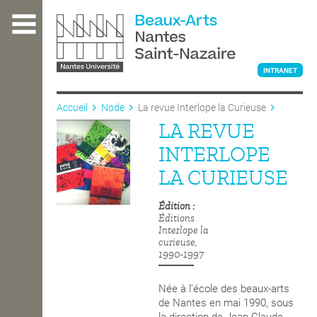
Aller
au
contenu
principal
INTRANET
Accueil
Node
La revue Interlope la Curieuse
LA REVUE
L'ÉCOLE
INTERLOPE
LA CURIEUSE
ENSEIGNEMENT
Édition
Éditions
Interlope la
INTERNATIONAL
curieuse,
1990-1997
COURS PUBLICS
Née à l’école des beaux-arts
de Nantes en mai 1990, sous