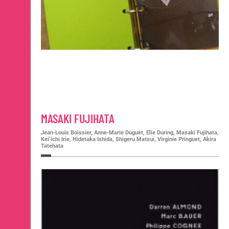
MASAKI FUJIHATA
Jean-Louis Boissier, Anne-Marie Duguet, Elie During, Masaki Fujihata,
Kei’ichi Irie, Hidetaka Ishida, Shigeru Matsui, Virginie Pringuet, Akira
Tatehata