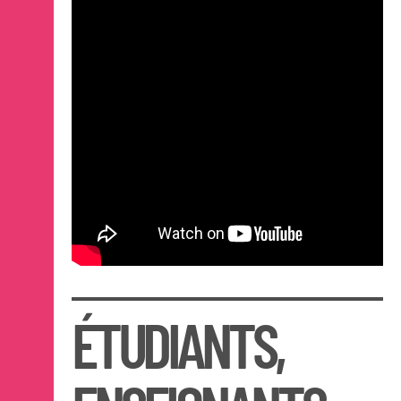
OPEN SCHOOL
Actualités / Agenda
Lieux
Expositions
Événements
Ressources
Artothèque de Nantes
Les Alumni·ae
CONTACTS
ÉTUDIANTS,