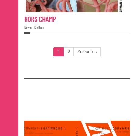
HORS CHAMP
Erwan Ballan
PAGINATION
Page
1
Page
2
Page
Suivante ›
courante
suivante