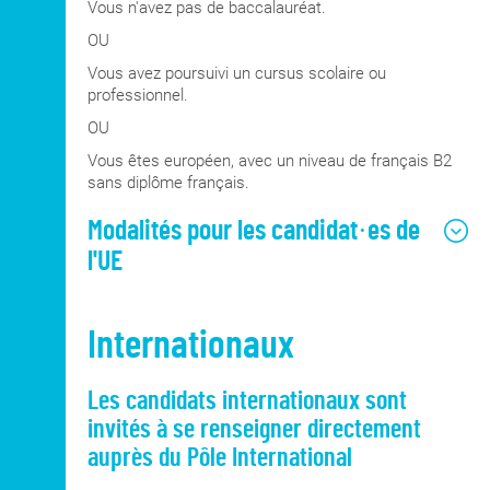
Vous n'avez pas de baccalauréat.
OU
Vous avez poursuivi un cursus scolaire ou
professionnel.
OU
Vous êtes européen, avec un niveau de français B2
sans diplôme français.
Modalités pour les candidat·es de
l'UE
Les candidat·es de l'Union européenne sont
Internationaux
invité·es à présenter leurs diplômes traduits
en langue française.
Une bonne connaissance de la langue
Les candidats internationaux sont
française est exigée : une attestation de
invités à se renseigner directement
passage du TCF (test de connaissance du
auprès du Pôle International
français) niveau B2 ou du DELF (diplôme
d'études en langue française) niveau B2