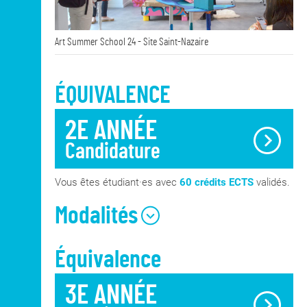
Art Summer School 24 - Site Saint-Nazaire
ÉQUIVALENCE
2E ANNÉE
Candidature
Vous êtes étudiant·es avec
60 crédits ECTS
validés.
Modalités
Équivalence
Au moment de l'inscription, vous devez
disposer de plusieurs documents obligatoires :
3E ANNÉE
votre dossier artistique présentant votre