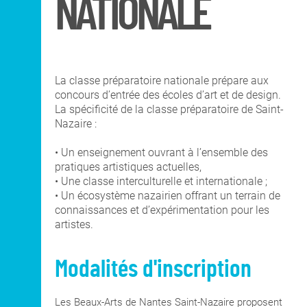
NATIONALE
DNA Art mention
Co-Diplôme Nantes
Territoires, Paysages,
Université
Espaces Publics
Recherche
La classe préparatoire nationale prépare aux
INTERNATIONAL
concours d’entrée des écoles d’art et de design.
La spécificité de la classe préparatoire de Saint-
Nazaire :
COURS PUBLICS
• Un enseignement ouvrant à l’ensemble des
pratiques artistiques actuelles,
• Une classe interculturelle et internationale ;
OPEN SCHOOL
• Un écosystème nazairien offrant un terrain de
connaissances et d’expérimentation pour les
artistes.
CONTACTS
Modalités d'inscription
Les Beaux-Arts de Nantes Saint-Nazaire proposent