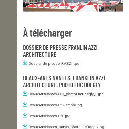
À télécharger
DOSSIER DE PRESSE FRANLIN AZZI
ARCHITECTURE
Dossier-de-presse_F.AZZI_.pdf
BEAUX-ARTS NANTES. FRANKLIN AZZI
ARCHITECTURE. PHOTO LUC BOEGLY
BeauxArtsNantes-003_photoLucBoegly_0.jpg
BeauxArtsNantes-027-amphi.jpg
BeauxArtsNantes-028.jpg
BeauxArtsNantes_parvis_photoLucBoegly.jpg