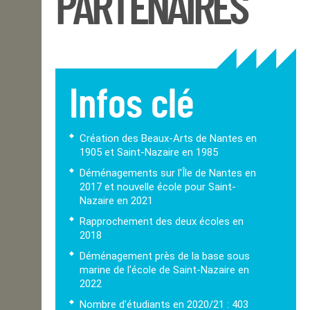
PARTENAIRES
Infos clé
Création des Beaux-Arts de Nantes en
1905 et Saint-Nazaire en 1985
Déménagements sur l'Île de Nantes en
2017 et nouvelle école pour Saint-
Nazaire en 2021
Rapprochement des deux écoles en
2018
Déménagement près de la base sous
marine de l'école de Saint-Nazaire en
2022
Nombre d'étudiants en 2020/21 : 403