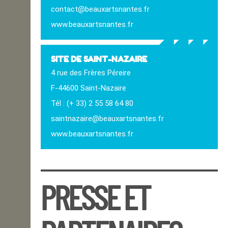
contact@beauxartsnantes.fr
OPEN SCHOOL
www.beauxartsnantes.fr
CONTACTS
SITE DE SAINT-NAZAIRE
4 rue des Frères Péreire
Contact
F-44600 Saint-Nazaire
Tél : (+ 33) 2 55 58 64 80
saintnazaire@beauxartsnantes.fr
www.beauxartsnantes.fr
PRESSE ET