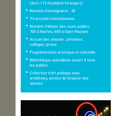
(dont 119 étudiants étrangers)
Nombre d'enseignants : 58
34 accords internationaux
Nombre d'élèves des cours publics :
700 à Nantes, 600 à Saint-Nazaire
Accueil des classes : primaires,
collèges, lycées
Programmation artistique et culturelle
Bibliothèque spécialisée ouvert à tous
les publics
Collection d'art publique avec
artdelivery, service de livraison des
œuvres