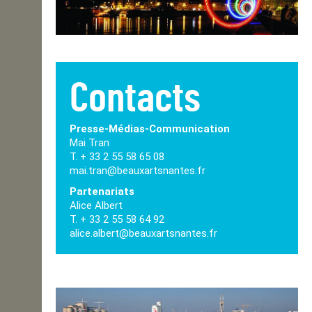
Contacts
Presse-Médias-Communication
Mai Tran
T. + 33 2 55 58 65 08
mai.tran@beauxartsnantes.fr
Partenariats
Alice Albert
T. + 33 2 55 58 64 92
alice.albert@beauxartsnantes.fr