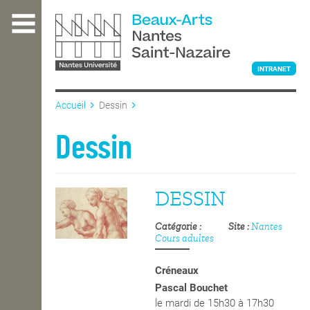
Aller
au
contenu
principal
INTRANET
Accueil
Dessin
L'ÉCOLE
Dessin
ENSEIGNEMENT
DESSIN
Catégorie
Site
Nantes
INTERNATIONAL
Cours adultes
Créneaux
COURS PUBLICS
Pascal Bouchet
le mardi de 15h30 à 17h30