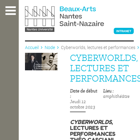
Aller
au
contenu
principal
INTRANET
Accueil
Node
Cyberworlds, lectures et performances
CYBERWORLDS,
L'ÉCOLE
LECTURES ET
PERFORMANCE
ENSEIGNEMENT
Date de début
Lieu
amphithéâtre
Jeudi 12
INTERNATIONAL
octobre 2023
CYBERWORLDS
,
LECTURES ET
COURS PUBLICS
PERFORMANCES
THÉO CASCIANI,