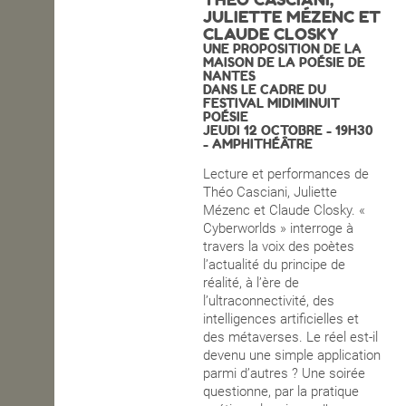
JULIETTE MÉZENC ET
OPEN SCHOOL
CLAUDE CLOSKY
UNE PROPOSITION DE LA
MAISON DE LA POÉSIE DE
NANTES
DANS LE CADRE DU
CONTACTS
FESTIVAL MIDIMINUIT
POÉSIE
JEUDI 12 OCTOBRE - 19H30
- AMPHITHÉÂTRE
Lecture et performances de
Théo Casciani, Juliette
Mézenc et Claude Closky. «
Cyberworlds » interroge à
travers la voix des poètes
l’actualité du principe de
réalité, à l’ère de
l’ultraconnectivité, des
intelligences artificielles et
des métaverses. Le réel est-il
devenu une simple application
parmi d’autres ? Une soirée
questionne, par la pratique