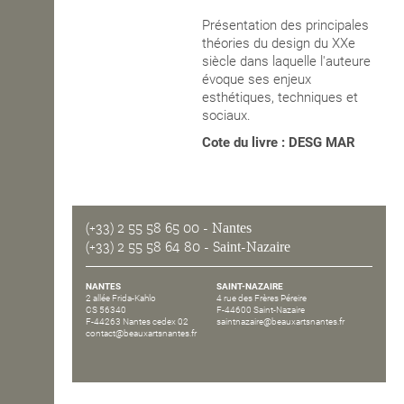
Présentation des principales
OPEN SCHOOL
théories du design du XXe
siècle dans laquelle l'auteure
évoque ses enjeux
CONTACTS
esthétiques, techniques et
sociaux.
Cote du livre : DESG MAR
(+33) 2 55 58 65 00
- Nantes
(+33) 2 55 58 64 80
- Saint-Nazaire
NANTES
SAINT-NAZAIRE
2 allée Frida-Kahlo
4 rue des Frères Péreire
CS 56340
F-44600 Saint-Nazaire
F-44263 Nantes cedex 02
saintnazaire@beauxartsnantes.fr
contact@beauxartsnantes.fr