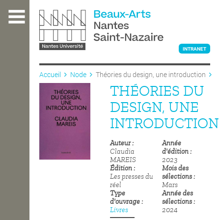
Aller
au
contenu
principal
INTRANET
Accueil
Node
Théories du design, une introduction
THÉORIES DU
L'ÉCOLE
DESIGN, UNE
INTRODUCTION
ENSEIGNEMENT
Auteur
Année
Claudia
d'édition
MAREIS
2023
INTERNATIONAL
Édition
Mois des
Les presses du
sélections
réel
Mars
Type
Année des
COURS PUBLICS
d'ouvrage
sélections
Livres
2024