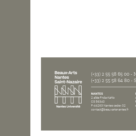
(+33) 2 55 58 65 00
- N
(+33) 2 55 58 64 80
- S
NANTES
2 allée Frida-Kahlo
CS 56340
F-44263 Nantes cedex 02
contact@beauxartsnantes.fr