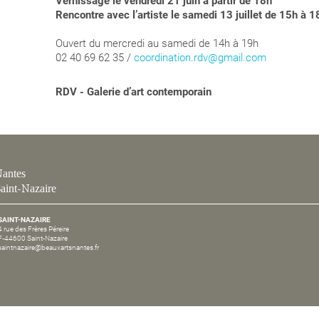
Vernissage le
vendredi
21 juin à partir de 18h
Rencontre avec l’artiste le
samedi
13 juillet de 15h à 1
Ouvert du
mercredi
au
samedi
de 14h à 19h
02 40 69 62 35 /
coordination.rdv@gmail.com
RDV - Galerie d’art contemporain
antes
aint-Nazaire
SAINT-NAZAIRE
4 rue des Frères Péreire
F-44600 Saint-Nazaire
saintnazaire@beauxartsnantes.fr