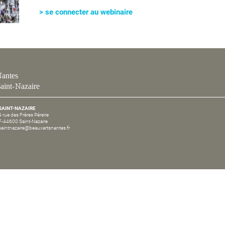
> se connecter au webinaire
antes
aint-Nazaire
SAINT-NAZAIRE
4 rue des Frères Péreire
F-44600 Saint-Nazaire
saintnazaire@beauxartsnantes.fr