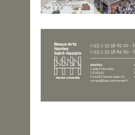
(+33) 2 55 58 65 00
- N
(+33) 2 55 58 64 80
- S
NANTES
2 allée Frida-Kahlo
CS 56340
F-44263 Nantes cedex 02
contact@beauxartsnantes.fr