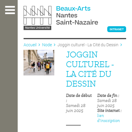
Aller
au
contenu
principal
INTRANET
Accueil
Node
Joggin culturel - La Cité du Dessin
JOGGIN
L'ÉCOLE
CULTUREL -
LA CITÉ DU
ENSEIGNEMENT
DESSIN
Date de début
Date de fin
INTERNATIONAL
Samedi 28
Samedi 28
juin 2025
juin 2025
Site internet
lien
COURS PUBLICS
d'inscription