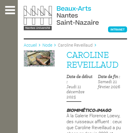
Aller
au
contenu
principal
INTRANET
Accueil
Node
Caroline Reveillaud
CAROLINE
L'ÉCOLE
REVEILLAUD
Date de début
Date de fin
ENSEIGNEMENT
Samedi 21
Jeudi 11
février 2026
décembre
2025
INTERNATIONAL
BIOMIMÉTICO-IMAGO
À la Galerie Florence Loewy,
COURS PUBLICS
des ruisseaux affluent : ceux
que Caroline Reveillaud a pu