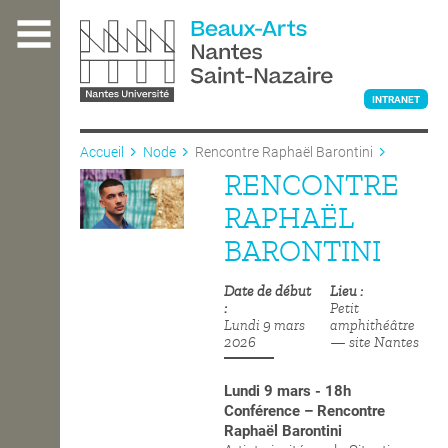
Aller
au
contenu
principal
INTRANET
Accueil
Node
Rencontre Raphaël Barontini
RENCONTRE
L'ÉCOLE
RAPHAËL
BARONTINI
ENSEIGNEMENT
Date de début
Lieu
Petit
Lundi 9 mars
amphithéâtre
INTERNATIONAL
2026
— site Nantes
Lundi 9 mars - 18h
COURS PUBLICS
Conférence – Rencontre
Raphaël Barontini