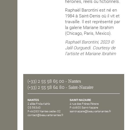
héroïnes, réels ou fictionnels.
Raphaël Barontini est né en
1984 à Saint-Denis où il vit et
travaille. Il est représenté par
la galerie Mariane Ibrahim
(Chicago, Paris, Mexico).
Raphaël Barontini, 2023 ©
Jalil Ourguedi. Courtesy de
l’artiste et Mariane Ibrahim
(+33) 2 55 58 65 00
- Nantes
(+33) 2 55 58 64 80
- Saint-Nazaire
NANTES
SAINT-NAZAIRE
2 allée Frida-Kahlo
4 rue des Frères Péreire
CS 56340
F-44600 Saint-Nazaire
F-44263 Nantes cedex 02
saintnazaire@beauxartsnantes.fr
contact@beauxartsnantes.fr