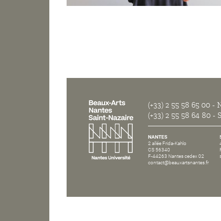
(+33) 2 55 58 65 00
- N
(+33) 2 55 58 64 80
- S
NANTES
2 allée Frida-Kahlo
CS 56340
F-44263 Nantes cedex 02
contact@beauxartsnantes.fr