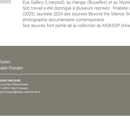
Eye Gallery (Liverpool), au Hangar (Bruxelles) et au Myste
Son travail a été distingué à plusieurs reprises : finalist
(2025), lauréate 2024 des bourses Beyond the Silence 
photographie documentaire contemporaine.
Ses œuvres font partie de la collection du MOKSOP (Khar
antes
aint-Nazaire
SAINT-NAZAIRE
4 rue des Frères Péreire
F-44600 Saint-Nazaire
saintnazaire@beauxartsnantes.fr