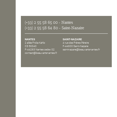
OPEN SCHOOL
(+33) 2 55 58 65 00
- Nantes
(+33) 2 55 58 64 80
- Saint-Nazaire
CONTACTS
NANTES
SAINT-NAZAIRE
2 allée Frida-Kahlo
4 rue des Frères Péreire
CS 56340
F-44600 Saint-Nazaire
F-44263 Nantes cedex 02
saintnazaire@beauxartsnantes.fr
contact@beauxartsnantes.fr