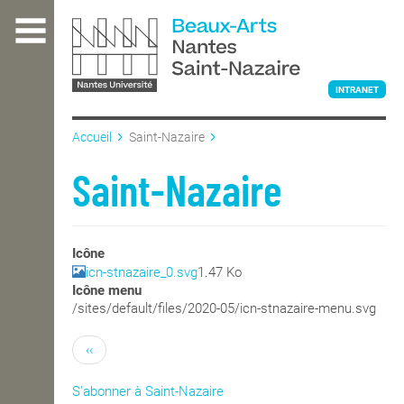
Aller
au
contenu
principal
INTRANET
Accueil
Saint-Nazaire
L'ÉCOLE
Saint-Nazaire
ENSEIGNEMENT
Icône
icn-stnazaire_0.svg
1.47 Ko
Icône menu
INTERNATIONAL
/sites/default/files/2020-05/icn-stnazaire-menu.svg
‹‹
COURS PUBLICS
S'abonner à Saint-Nazaire