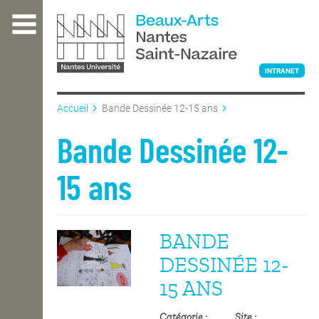
Aller
au
contenu
principal
INTRANET
Accueil
Bande Dessinée 12-15 ans
L'ÉCOLE
Bande Dessinée 12-
15 ans
ENSEIGNEMENT
BANDE
INTERNATIONAL
DESSINÉE 12-
15 ANS
COURS PUBLICS
Catégorie
Site